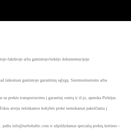
oje-faktūroje arba gamintojo/tiekėjo dokumentacijoje.
, kad laikomasi gamintojo garantinių sąlygų. Suremontuotoms arba
s su prekės transportavimu į garantinį centrą ir iš jo, apmoka Pirkėjas.
os. Tokiu atveju netinkamos kokybės prekė nemokamai pakeičiama į
el. paštu info@turbobaltic.com ir užpildydamas specialią prekių keitimo –