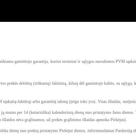
kiama gamintojo garantija, kurios terminai ir sąlygos nurodomos PVM sąskait
ytos prekės defektų (trūkumų) šalinimą, kilusį dėl gamintojo kaltės, su sąlyga
kaitą-faktūrą) arba garantinį taloną (jeigu toks yra). Visas išlaidas, susijusia
žinti ją mums per 14 (keturiolika) kalendorinių dienų nuo pristatymo Jums dien
 išlaidos nėra grąžinamos, už prekės grąžinimo išlaidas apmoka Pirkėjas).
uriolika dienų nuo prekių pristatymo Pirkėjui dienos, informuodamas Pardavėją 