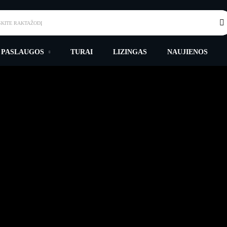
SKITE RAKTAŽODĮ
 PASLAUGOS
TURAI
LIZINGAS
NAUJIENOS
GARANTIJOS IR GRĄŽINIMAS
Titulinis
Garantijos Ir Grąžinimas