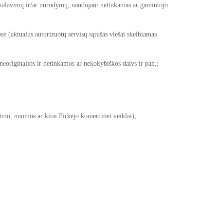
ikalavimų ir/ar nurodymų, naudojant netinkamas ar gamintojo
e (aktualus autorizuotų servisų sąrašas viešai skelbiamas
originalios ir netinkamos ar nekokybiškos dalys ir pan.;
mo, nuomos ar kitai Pirkėjo komercinei veiklai);