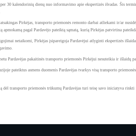
per 30 kalendorinių dienų nuo informavimo apie ekspertizės išvadas. Šis termi
o.
tsakingas Pirkėjas, transporto priemonės remonto darbai atliekami ir/ar nusidėv
ą apmokamą pagal Pardavėjo pateiktą sąmatą, kurią Pirkėjas patvirtina patei
ojimai netaikomi, Pirkėjas įsipareigoja Pardavėjui atlyginti ekspertizės išlaida
 gavimo.
tu Pardavėjas pakaitinės transporto priemonės Pirkėjui nesuteikia ir išlaidų p
zijoje pateiktus asmens duomenis Pardavėjas tvarkys visą transporto priemonės g
iją dėl transporto priemonės trūkumų Pardavėjas turi teisę savo iniciatyva rinkti 