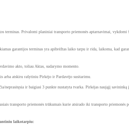
jos terminas. Privalomi planiniai transporto priemonės aptarnavimai, vykdomi 
kiamas garantijos terminas yra apibrėžtas laiko tarpu ir rida, laikoma, kad garan
perdavimo akto, toliau Aktas, sudarymo momento.
ais arba atskiru rašytiniu Pirkėjo ir Pardavėjo susitarimu.
ia/neprasitęsia ir baigiasi 3 punkte nustatyta tvarka. Pirkėjas naująjį savininką
kėjusiais transporto priemonės trūkumais kurie atsirado iki transporto priemonės 
antiniu laikotarpiu: