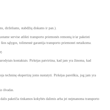
, dirželiams, stabdžių diskams ir pan.).
uotame servise atlikti transporto priemonės remontą ir/ar pakeisti
s šios sąlygos, tolimesnė garantija transporto priemonei netaikoma.
onę.
nurodytais kontaktais. Pirkėjas patvirtina, kad jam yra žinoma, kad
oja techninę ekspertizę joms nustatyti. Pirkėjas pareiškia, jog jam yra
ojo išvadas.
 dalis pakeičia tinkamos kokybės dalimis arba jei neįmanoma transporto