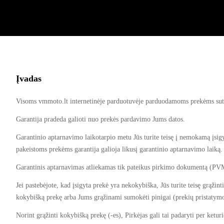
Įvadas
Visoms vmmoto.lt internetinėje parduotuvėje parduodamoms prekėms sutei
Garantija pradeda galioti nuo prekės pardavimo Jums datos.
Garantinio aptarnavimo laikotarpio metu Jūs turite teisę į nemokamą įsig
pakeistoms prekėms garantija galioja likusį garantinio aptarnavimo laiką.
Garantinis aptarnavimas atliekamas tik pateikus pirkimo dokumentą (PVM sąs
Jei pastebėjote, kad įsigyta prekė yra nekokybiška, Jūs turite teisę grą
kokybišką prekę arba Jums grąžinami sumokėti pinigai (prekių pristatymo
Norint grąžinti kokybišką prekę (-es), Pirkėjas gali tai padaryti per ket