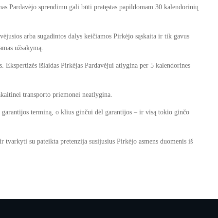
nas Pardavėjo sprendimu gali būti pratęstas papildomam 30 kalendorinių
ėjusios arba sugadintos dalys keičiamos Pirkėjo sąskaita ir tik gavus
kdamas užsakymą.
s. Ekspertizės išlaidas Pirkėjas Pardavėjui atlygina per 5 kalendorines
akaitinei transporto priemonei neatlygina.
arantijos terminą, o klius ginčui dėl garantijos – ir visą tokio ginčo
ir tvarkyti su pateikta pretenzija susijusius Pirkėjo asmens duomenis iš