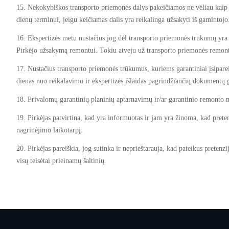
15. Nekokybiškos transporto priemonės dalys pakeičiamos ne vėliau kaip 
dienų terminui, jeigu keičiamas dalis yra reikalinga užsakyti iš gamintoj
16. Ekspertizės metu nustačius jog dėl transporto priemonės trūkumų yra a
Pirkėjo užsakymą remontui. Tokiu atveju už transporto priemonės remont
17. Nustačius transporto priemonės trūkumus, kuriems garantiniai įsipareig
dienas nuo reikalavimo ir ekspertizės išlaidas pagrindžiančių dokumentų
18. Privalomų garantinių planinių aptarnavimų ir/ar garantinio remonto me
19. Pirkėjas patvirtina, kad yra informuotas ir jam yra žinoma, kad preten
nagrinėjimo laikotarpį.
20. Pirkėjas pareiškia, jog sutinka ir neprieštarauja, kad pateikus pretenz
visų teisėtai prieinamų šaltinių.