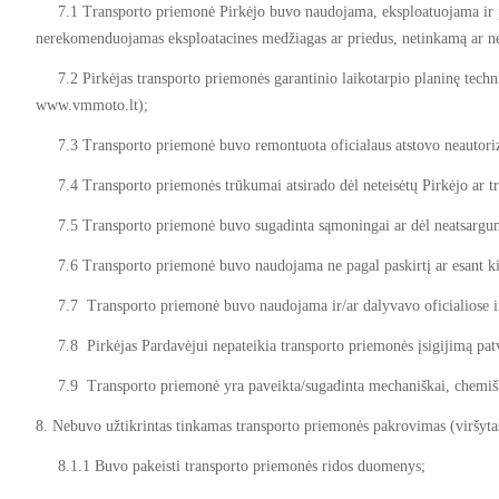
7.1 Transporto priemonė Pirkėjo buvo naudojama, eksploatuojama ir priž
nerekomenduojamas eksploatacines medžiagas ar priedus, netinkamą ar 
7.2 Pirkėjas transporto priemonės garantinio laikotarpio planinę techninę
www.vmmoto.lt);
7.3 Transporto priemonė buvo remontuota oficialaus atstovo neautorizuo
7.4 Transporto priemonės trūkumai atsirado dėl neteisėtų Pirkėjo ar tr
7.5 Transporto priemonė buvo sugadinta sąmoningai ar dėl neatsargum
7.6 Transporto priemonė buvo naudojama ne pagal paskirtį ar esant kito
7.7 Transporto priemonė buvo naudojama ir/ar dalyvavo oficialiose ir/ar
7.8 Pirkėjas Pardavėjui nepateikia transporto priemonės įsigijimą pat
7.9 Transporto priemonė yra paveikta/sugadinta mechaniškai, chemišk
8. Nebuvo užtikrintas tinkamas transporto priemonės pakrovimas (viršytas
8.1.1 Buvo pakeisti transporto priemonės ridos duomenys;