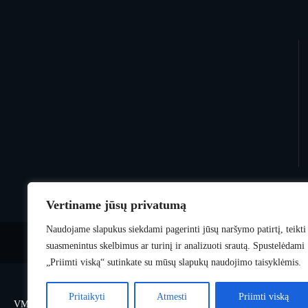
Vertiname jūsų privatumą
Naudojame slapukus siekdami pagerinti jūsų naršymo patirtį, teikti
suasmenintus skelbimus ar turinį ir analizuoti srautą. Spustelėdami
„Priimti viską“ sutinkate su mūsų slapukų naudojimo taisyklėmis.
Pritaikyti
Atmesti
Priimti viską
VMmoto
© 2025 Visos teisės saugomos.