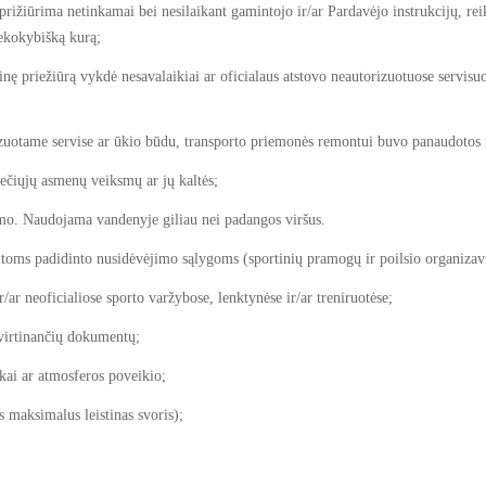
iūrima netinkamai bei nesilaikant gamintojo ir/ar Pardavėjo instrukcijų, re
nekokybišką kurą;
 priežiūrą vykdė nesavalaikiai ar oficialaus atstovo neautorizuotuose servisuos
tame servise ar ūkio būdu, transporto priemonės remontui buvo panaudotos ne
ečiųjų asmenų veiksmų ar jų kaltės;
o. Naudojama vandenyje giliau nei padangos viršus.
ms padidinto nusidėvėjimo sąlygoms (sportinių pramogų ir poilsio organizavi
 neoficialiose sporto varžybose, lenktynėse ir/ar treniruotėse;
virtinančių dokumentų;
ai ar atmosferos poveikio;
 maksimalus leistinas svoris);