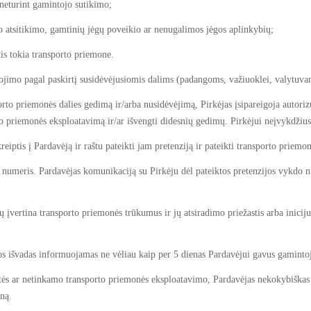
neturint gamintojo sutikimo;
atsitikimo, gamtinių jėgų poveikio ar nenugalimos jėgos aplinkybių;
s tokia transporto priemone.
imo pagal paskirtį susidėvėjusiomis dalims (padangoms, važiuoklei, valytuvams
rto priemonės dalies gedimą ir/arba nusidėvėjimą, Pirkėjas įsipareigoja autoriz
orto priemonės eksploatavimą ir/ar išvengti didesnių gedimų. Pirkėjui neįvykdžiu
eiptis į Pardavėją ir raštu pateikti jam pretenziją ir pateikti transporto priem
ono numeris. Pardavėjas komunikaciją su Pirkėju dėl pateiktos pretenzijos vykdo 
 įvertina transporto priemonės trūkumus ir jų atsiradimo priežastis arba iniciju
jos išvadas informuojamas ne vėliau kaip per 5 dienas Pardavėjui gavus gamint
altės ar netinkamo transporto priemonės eksploatavimo, Pardavėjas nekokybiškas
iną.