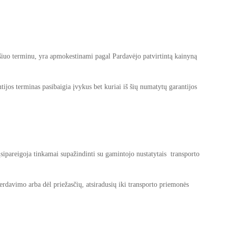
šiuo terminu, yra apmokestinami pagal Pardavėjo patvirtintą kainyną
tijos terminas pasibaigia įvykus bet kuriai iš šių numatytų garantijos
 įsipareigoja tinkamai supažindinti su gamintojo nustatytais transporto
perdavimo arba dėl priežasčių, atsiradusių iki transporto priemonės