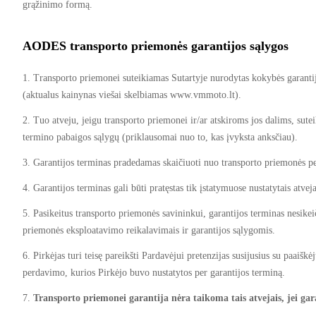
grąžinimo formą.
AODES transporto priemonės garantijos sąlygos
1. Transporto priemonei suteikiamas Sutartyje nurodytas kokybės garanti
(aktualus kainynas viešai skelbiamas www.vmmoto.lt).
2. Tuo atveju, jeigu transporto priemonei ir/ar atskiroms jos dalims, sutei
termino pabaigos sąlygų (priklausomai nuo to, kas įvyksta anksčiau).
3. Garantijos terminas pradedamas skaičiuoti nuo transporto priemonės 
4. Garantijos terminas gali būti pratęstas tik įstatymuose nustatytais atvej
5. Pasikeitus transporto priemonės savininkui, garantijos terminas nesikeič
priemonės eksploatavimo reikalavimais ir garantijos sąlygomis.
6. Pirkėjas turi teisę pareikšti Pardavėjui pretenzijas susijusius su paaiš
perdavimo, kurios Pirkėjo buvo nustatytos per garantijos terminą.
7.
Transporto priemonei garantija nėra taikoma tais atvejais, jei gar