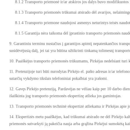
8.1.2 Transporto priemonė ir/ar atskiros jos dalys buvo modifikuotos 
8.1.3 Transporto priemonės trūkumai atsirado dėl avarijos, nelaimingo 
8.1.4 Transporto priemone naudojosi asmenys neturintys teisės naudoti
8.1.5 Garantija nėra taikoma dėl įprastinio transporto priemonės naudoj
9. Garantiniu terminu nustačius į garantijos apimtį nepatenkančios transpo
susidėvėjusią dalį, jei tai yra būtina užtikrinti tinkamą tolimesnį transp
10. Paaiškėjus transporto priemonės trūkumams, Pirkėjas nedelsiant turi kr
11. Pretenzijoje turi būti nurodytas Pirkėjo el. pašto adresas ir/ar telef
sutarčių vykdymo tikslais telefoniniai pokalbiai yra įrašomi.
12. Gavęs Pirkėjo pretenziją, Pardavėjas ne vėliau kaip per 10 darbo dienų
išaiškinta jog transporto priemonės ekspertizę atlieka jos gamintojas.
13. Transporto priemonės techninė ekspertizė atliekama ir Pirkėjas apie 
14. Ekspertizės metu paaiškėjus, kad trūkumai atsirado ne dėl Pirkėjo k
priemonės sutvarkyti ją pakeičia nauja arba grąžina Pirkėjui sumokėtą ka