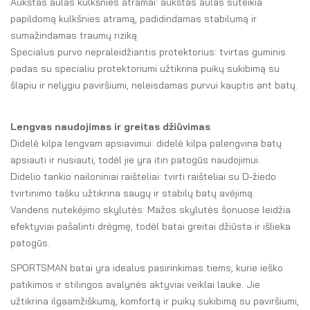
Aukštas aulas kulkšnies atramai: aukštas aulas suteikia
papildomą kulkšnies atramą, padidindamas stabilumą ir
sumažindamas traumų riziką.
Specialus purvo nepraleidžiantis protektorius: tvirtas guminis
padas su specialiu protektoriumi užtikrina puikų sukibimą su
šlapiu ir nelygiu paviršiumi, neleisdamas purvui kauptis ant batų.
Lengvas naudojimas ir greitas džiūvimas
Didelė kilpa lengvam apsiavimui: didelė kilpa palengvina batų
apsiauti ir nusiauti, todėl jie yra itin patogūs naudojimui.
Didelio tankio nailoniniai raišteliai: tvirti raišteliai su D-žiedo
tvirtinimo tašku užtikrina saugų ir stabilų batų avėjimą.
Vandens nutekėjimo skylutės: Mažos skylutės šonuose leidžia
efektyviai pašalinti drėgmę, todėl batai greitai džiūsta ir išlieka
patogūs.
SPORTSMAN batai yra idealus pasirinkimas tiems, kurie ieško
patikimos ir stilingos avalynės aktyviai veiklai lauke. Jie
užtikrina ilgaamžiškumą, komfortą ir puikų sukibimą su paviršiumi,