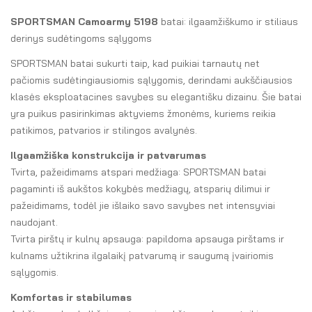
SPORTSMAN Camoarmy 5198
batai: ilgaamžiškumo ir stiliaus
derinys sudėtingoms sąlygoms
SPORTSMAN batai sukurti taip, kad puikiai tarnautų net
pačiomis sudėtingiausiomis sąlygomis, derindami aukščiausios
klasės eksploatacines savybes su elegantišku dizainu. Šie batai
yra puikus pasirinkimas aktyviems žmonėms, kuriems reikia
patikimos, patvarios ir stilingos avalynės.
Ilgaamžiška konstrukcija ir patvarumas
Tvirta, pažeidimams atspari medžiaga: SPORTSMAN batai
pagaminti iš aukštos kokybės medžiagų, atsparių dilimui ir
pažeidimams, todėl jie išlaiko savo savybes net intensyviai
naudojant.
Tvirta pirštų ir kulnų apsauga: papildoma apsauga pirštams ir
kulnams užtikrina ilgalaikį patvarumą ir saugumą įvairiomis
sąlygomis.
Komfortas ir stabilumas