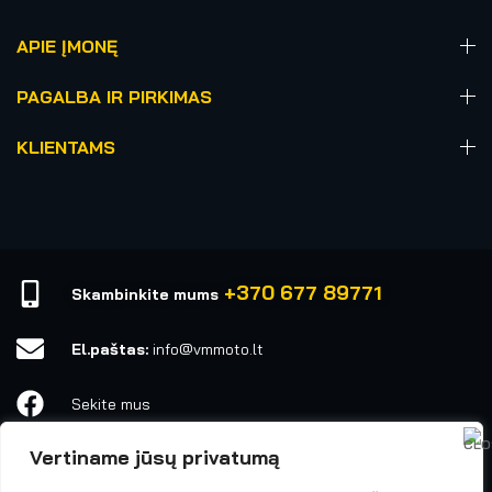
APIE ĮMONĘ
PAGALBA IR PIRKIMAS
KLIENTAMS
+370 677 89771
Skambinkite mums
El.paštas:
info@vmmoto.lt
Sekite mus
Vertiname jūsų privatumą
vmmoto1