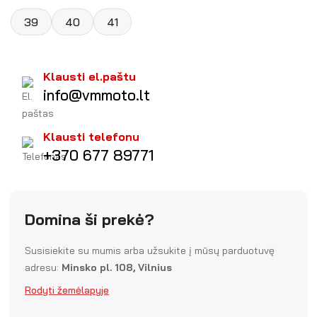
39
40
41
Klausti el.paštu
info@vmmoto.lt
Klausti telefonu
+370 677 89771
Domina ši prekė?
Susisiekite su mumis arba užsukite į mūsų parduotuvę
adresu:
Minsko pl. 108, Vilnius
Rodyti žemėlapyje