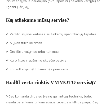
itin intensyvaus naudojimo (pvz., sportinių bekelės varžybų ar
ilgesnių išvykų).
Ką atliekame mūsų servise?
✔︎ Variklio alyvos keitimas su tinkamų specifikacijų tepalais
✔︎ Alyvos filtro keitimas
✔︎ Oro filtro valymas arba keitimas
✔︎ Kuro filtro ir aušinimo skysčio patikra
✔︎ Konsultacija dėl tolimesnės priežiūros
Kodėl verta rinktis VMMOTO servisą?
Mūsų komanda dirba su įvairių gamintojų technika, todėl
visada parenkame tinkamiausius tepalus ir filtrus pagal jūsų