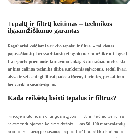
Tepalų ir filtrų keitimas – technikos
ilgaamžiškumo garantas
Reguliariai keičiami variklio tepalai ir filtrai – tai vienas
paprasčiausių, bet svarbiausių žingsnių norint užtikrinti ilgesnį
transporto priemonės tarnavimo laiką. Keturračiai, motociklai
ar kita galinga technika dirba sunkiomis sąlygomis, todėl švari
alyva ir veiksmingi filtrai padeda išvengti trinties, perkaitimo
bei variklio susidėvėjimo.
Kada reikėtų keisti tepalus ir filtrus?
Rinkoje siūlomos skirtingos alyvos ir filtrai, tačiau bendras
rekomenduojamas keitimo dažnis –
kas 50–100 motovalandų
arba bent
. Taip pat būtina atlikti keitimą po
kartą per sezoną