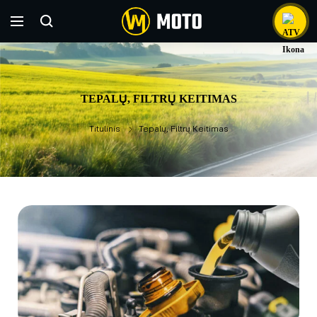
TEPALŲ, FILTRŲ KEITIMAS
Titulinis
Tepalų, Filtrų Keitimas