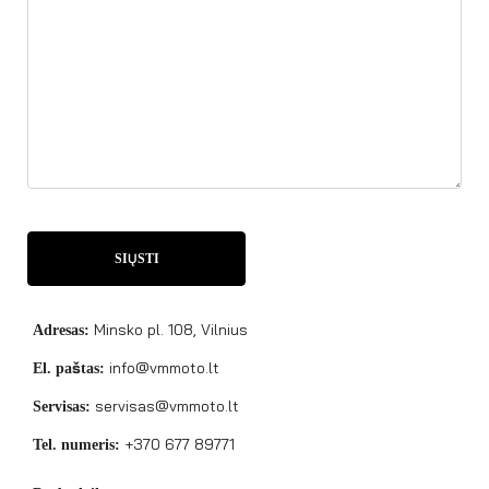
Alternative:
Minsko pl. 108, Vilnius
Adresas:
info@vmmoto.lt
El. paštas:
servisas@vmmoto.lt
Servisas:
+370 677 89771
Tel. numeris: