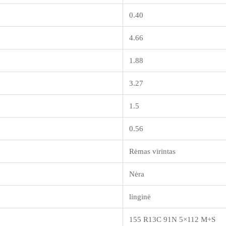
0.40
4.66
1.88
3.27
1.5
0.56
Rėmas virintas
Nėra
linginė
155 R13C 91N 5×112 M+S