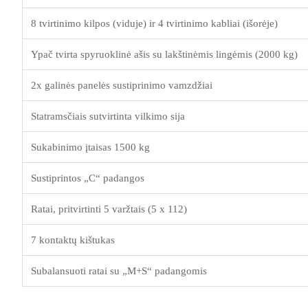
8 tvirtinimo kilpos (viduje) ir 4 tvirtinimo kabliai (išorėje)
Ypač tvirta spyruoklinė ašis su lakštinėmis lingėmis (2000 kg)
2x galinės panelės sustiprinimo vamzdžiai
Statramsčiais sutvirtinta vilkimo sija
Sukabinimo įtaisas 1500 kg
Sustiprintos „C“ padangos
Ratai, pritvirtinti 5 varžtais (5 x 112)
7 kontaktų kištukas
Subalansuoti ratai su „M+S“ padangomis