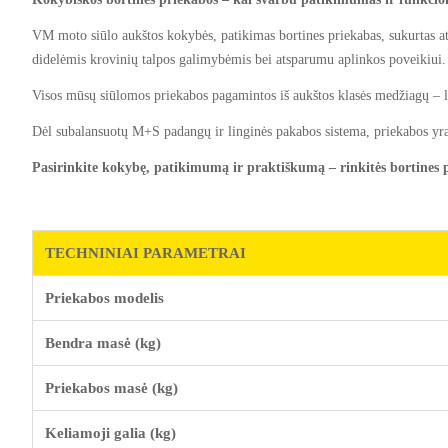
VM moto siūlo aukštos kokybės, patikimas bortines priekabas, sukurtas atl
didelėmis krovinių talpos galimybėmis bei atsparumu aplinkos poveikiui.
Visos mūsų siūlomos priekabos pagamintos iš aukštos klasės medžiagų – la
Dėl subalansuotų M+S padangų ir linginės pakabos sistema, priekabos yra 
Pasirinkite kokybę, patikimumą ir praktiškumą – rinkitės bortines
TECHNINIAI PARAMETRAI
Priekabos modelis
Bendra masė (kg)
Priekabos masė (kg)
Keliamoji galia (kg)