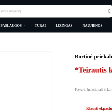
SKITE RAKTAŽODĮ
 PASLAUGOS
TURAI
LIZINGAS
NAUJIENOS
Bortinė priek
*Teirautis 
Patvari, funkcionali ir k
Klausti el.pašt