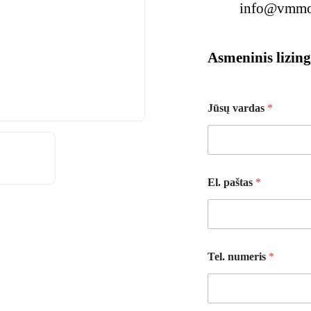
info@vmmot
Asmeninis lizin
J
Jūsų vardas
*
ū
s
ų
T
e
l
El. paštas
*
.
n
u
m
e
r
Tel. numeris
*
i
s