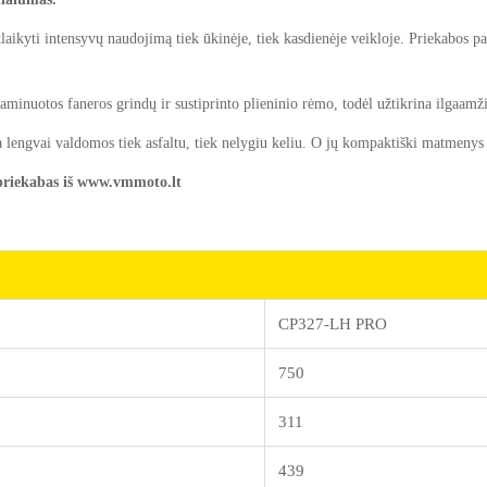
aikyti intensyvų naudojimą tiek ūkinėje, tiek kasdienėje veikloje. Priekabos pas
minuotos faneros grindų ir sustiprinto plieninio rėmo, todėl užtikrina ilgaamž
lengvai valdomos tiek asfaltu, tiek nelygiu keliu. O jų kompaktiški matmenys le
 priekabas iš www.vmmoto.lt
CP327-LH PRO
750
311
439