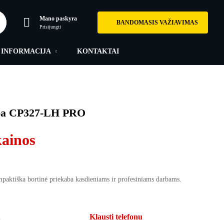
Mano paskyra
BANDOMASIS VAŽIAVIMAS
Prisijungti
INFORMACIJA
KONTAKTAI
aba CP327-LH PRO
kainos
ompaktiška bortinė priekaba kasdieniams ir profesiniams darbams.
u
Klausti telefonu