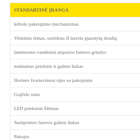
STANDARTINĖ ĮRANGA
kėbulo pakreipimo mechanizmas
Virintinis rėmas, surinktas iš lazeriu pjaustytų detalių
laminuotos vandeniui atsparios faneros grindys
nuimamas priekinis ir galinis liukas
Išorinės švartavimosi sijos su pakojomis
Grąžulo ratas
LED priekiniai žibintai
Sustiprintos faneros galinis liukas
Pakojos