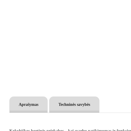
Aprašymas
Techninės savybės
Kokybiškos bortinės priekabos – kai svarbu patikimumas ir funkci