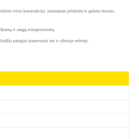
ižymi tvirta konstrukcija, nuimamais priekiniu ir galiniu bortais,
iškumą ir saugų transportavimą.
idžia patogiai manevruoti net ir ribotoje erdvėje.