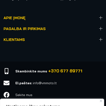
APIE ĮMONĘ
PAGALBA IR PIRKIMAS
KLIENTAMS
+370 677 89771
Skambinkite mums
El.paštas:
info@vmmoto.lt
Sekite mus