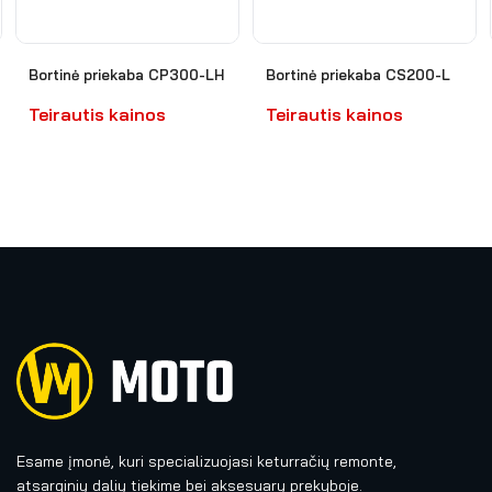
Bortinė priekaba CP300-LH
Bortinė priekaba CS200-L
Teirautis kainos
Teirautis kainos
Esame įmonė, kuri specializuojasi keturračių remonte,
atsarginių dalių tiekime bei aksesuarų prekyboje.