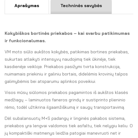
t
Aprašymas
Techninės savybės
i
v
e
:
Kokybiškos bortinės priekabos – kai svarbu patikimumas
ir funkcionalumas.
VM moto siūlo aukštos kokybės, patikimas bortines priekabas,
sukurtas atlaikyti intensyvų naudojimą tiek ūkinėje, tiek
kasdienėje veikloje. Priekabos pasižymi tvirta konstrukcija,
nuimamais priekiniu ir galiniu bortais, didelėmis krovinių talpos
galimybėmis bei atsparumu aplinkos poveikiui.
Visos mūsų siūlomos priekabos pagamintos iš aukštos klasės
medžiagų – laminuotos faneros grindų ir sustiprinto plieninio
rėmo, todėl užtikrina ilgaamžiškumą ir saugų transportavimą.
Dėl subalansuotų M+S padangų ir linginės pakabos sistema,
priekabos yra lengvai valdomos tiek asfaltu, tiek nelygiu keliu. O
jų kompaktiški matmenys leidžia patogiai manevruoti net ir