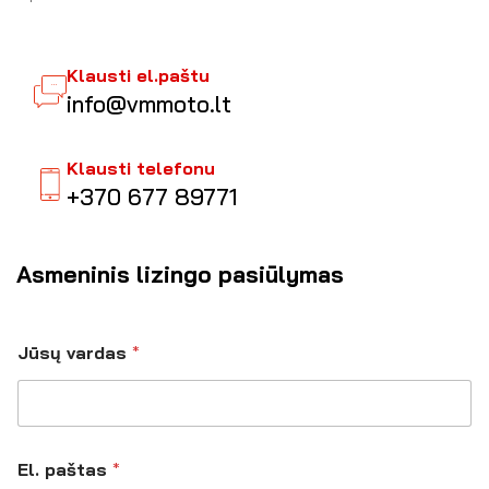
Klausti el.paštu
info@vmmoto.lt
Klausti telefonu
+370 677 89771
Asmeninis lizingo pasiūlymas
Jūsų vardas
*
p
El. paštas
*
a