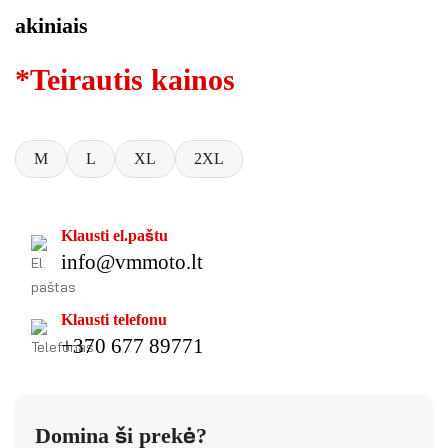
akiniais
*Teirautis kainos
M
L
XL
2XL
Klausti el.paštu
info@vmmoto.lt
Klausti telefonu
+370 677 89771
Domina ši prekė?