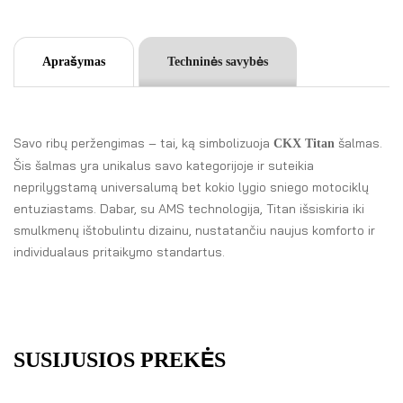
Aprašymas
Techninės savybės
Savo ribų peržengimas – tai, ką simbolizuoja
šalmas.
CKX Titan
Šis šalmas yra unikalus savo kategorijoje ir suteikia
neprilygstamą universalumą bet kokio lygio sniego motociklų
entuziastams. Dabar, su AMS technologija, Titan išsiskiria iki
smulkmenų ištobulintu dizainu, nustatančiu naujus komforto ir
individualaus pritaikymo standartus.
SUSIJUSIOS PREKĖS