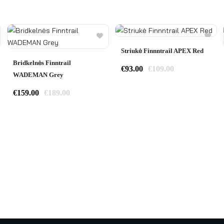
Striukė Finnntrail APEX Red
Bridkelnės Finntrail
€
93.00
€
109.00
WADEMAN Grey
€
159.00
€
189.00