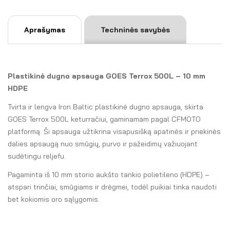
a
t
Aprašymas
Techninės savybės
i
v
e
:
Plastikinė dugno apsauga GOES Terrox 500L – 10 mm
HDPE
Tvirta ir lengva Iron Baltic plastikinė dugno apsauga, skirta
GOES Terrox 500L keturračiui, gaminamam pagal CFMOTO
platformą. Ši apsauga užtikrina visapusišką apatinės ir priekinės
dalies apsaugą nuo smūgių, purvo ir pažeidimų važiuojant
sudėtingu reljefu.
Pagaminta iš 10 mm storio aukšto tankio polietileno (HDPE) –
atspari trinčiai, smūgiams ir drėgmei, todėl puikiai tinka naudoti
bet kokiomis oro sąlygomis.