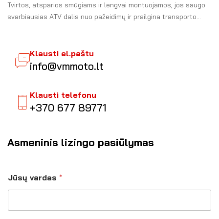
Tvirtos, atsparios smūgiams ir lengvai montuojamos, jos saugo
svarbiausias ATV dalis nuo pažeidimų ir prailgina transporto
priemonės tarnavimą.
Klausti el.paštu
info@vmmoto.lt
Klausti telefonu
+370 677 89771
Asmeninis lizingo pasiūlymas
Jūsų vardas
*