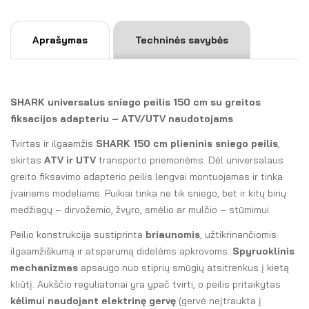
a
t
Aprašymas
Techninės savybės
i
v
e
:
SHARK universalus sniego peilis 150 cm su greitos
fiksacijos adapteriu – ATV/UTV naudotojams
Tvirtas ir ilgaamžis
SHARK 150 cm plieninis sniego peilis
,
skirtas
ATV ir UTV
transporto priemonėms. Dėl universalaus
greito fiksavimo adapterio peilis lengvai montuojamas ir tinka
įvairiems modeliams. Puikiai tinka ne tik sniego, bet ir kitų birių
medžiagų – dirvožemio, žvyro, smėlio ar mulčio – stūmimui.
Peilio konstrukcija sustiprinta
briaunomis
, užtikrinančiomis
ilgaamžiškumą ir atsparumą didelėms apkrovoms.
Spyruoklinis
mechanizmas
apsaugo nuo stiprių smūgių atsitrenkus į kietą
kliūtį. Aukščio reguliatoriai yra ypač tvirti, o peilis pritaikytas
kėlimui naudojant elektrinę gervę
(gervė neįtraukta į