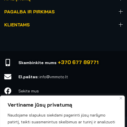
PAGALBA IR PIRKIMAS
KLIENTAMS
+370 677 89771
Skambinkite mums
El.paštas:
info@vmmoto.lt
Sekite mus
Vertiname jūsų privatumą
vmmoto1
Naudojame slapukus siekdami pagerinti jūsų naršymo
patirtį, teikti suasmenintus skelbimus ar turinį ir analizuoti