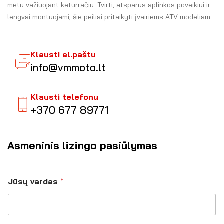
metu važiuojant keturračiu. Tvirti, atsparūs aplinkos poveikiui ir
lengvai montuojami, šie peiliai pritaikyti įvairiems ATV modeliams.
Puikiai tinka tiek privačių kiemų, tiek didesnių teritorijų valymui,
užtikrina greitą ir patikimą darbą net sudėtingomis sąlygomis.
Klausti el.paštu
info@vmmoto.lt
Klausti telefonu
+370 677 89771
Asmeninis lizingo pasiūlymas
Jūsų vardas
*