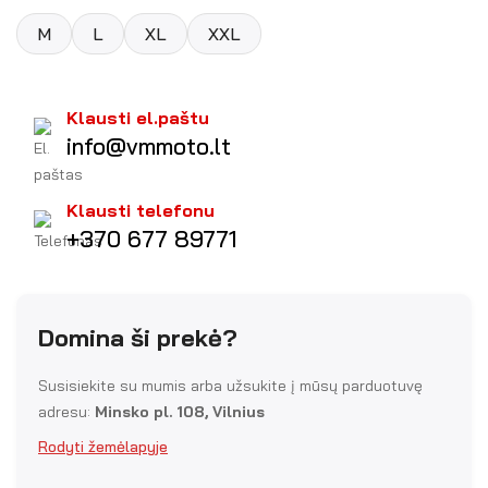
M
L
XL
XXL
Klausti el.paštu
info@vmmoto.lt
Klausti telefonu
+370 677 89771
Domina ši prekė?
Susisiekite su mumis arba užsukite į mūsų parduotuvę
adresu:
Minsko pl. 108, Vilnius
Rodyti žemėlapyje