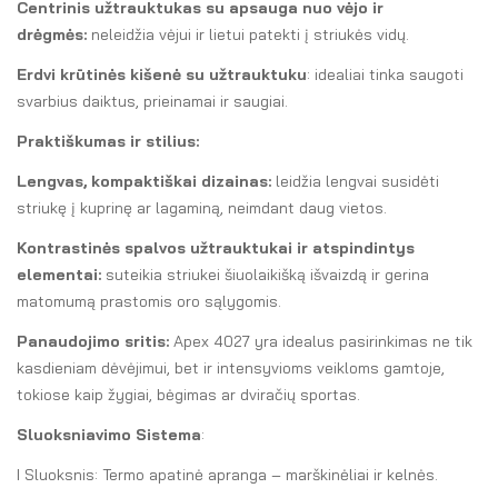
Centrinis užtrauktukas su apsauga nuo vėjo ir
drėgmės:
neleidžia vėjui ir lietui patekti į striukės vidų.
Erdvi krūtinės kišenė su užtrauktuku
: idealiai tinka saugoti
svarbius daiktus, prieinamai ir saugiai.
Praktiškumas ir stilius:
Lengvas, kompaktiškai dizainas:
leidžia lengvai susidėti
striukę į kuprinę ar lagaminą, neimdant daug vietos.
Kontrastinės spalvos užtrauktukai ir atspindintys
elementai:
suteikia striukei šiuolaikišką išvaizdą ir gerina
matomumą prastomis oro sąlygomis.
Panaudojimo sritis:
Apex 4027 yra idealus pasirinkimas ne tik
kasdieniam dėvėjimui, bet ir intensyvioms veikloms gamtoje,
tokiose kaip žygiai, bėgimas ar dviračių sportas.
Sluoksniavimo Sistema
:
I Sluoksnis: Termo apatinė apranga – marškinėliai ir kelnės.