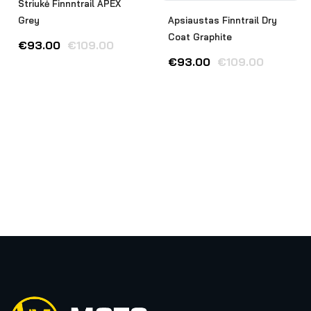
Striukė Finnntrail APEX
Grey
Apsiaustas Finntrail Dry
Coat Graphite
€
93.00
€
109.00
€
93.00
€
109.00