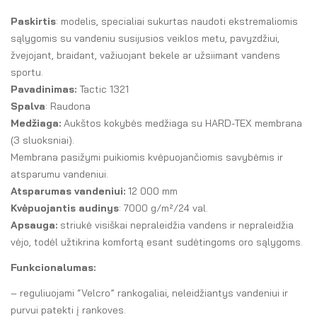
Paskirtis
: modelis, specialiai sukurtas naudoti ekstremaliomis
sąlygomis su vandeniu susijusios veiklos metu, pavyzdžiui,
žvejojant, braidant, važiuojant bekele ar užsiimant vandens
sportu.
Pavadinimas:
Tactic 1321
Spalva
: Raudona
Medžiaga:
Aukštos kokybės medžiaga su HARD-TEX membrana
(3 sluoksniai).
Membrana pasižymi puikiomis kvėpuojančiomis savybėmis ir
atsparumu vandeniui.
Atsparumas vandeniui:
12 000 mm
Kvėpuojantis audinys
: 7000 g/m²/24 val.
Apsauga:
striukė visiškai nepraleidžia vandens ir nepraleidžia
vėjo, todėl užtikrina komfortą esant sudėtingoms oro sąlygoms.
Funkcionalumas:
– reguliuojami “Velcro” rankogaliai, neleidžiantys vandeniui ir
purvui patekti į rankoves.