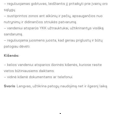
– reguliuojamas gobtuvas, leidžiantis jį pritaikyti prie įvairių oro
sąlygų.
– sustiprintos zonos ant alkūnių ir pečių, apsaugančios nuo
nutrynimų ir didinančios striukės patvarumą.
– vandeniui atsparūs YKK užtrauktukai, užtikrinantys visišką
sandarumą.
– reguliuojama juosmens juosta, kad geriau priglustų ir būtų
patogiau dėvėti.
Kišenės:
– kelios vandeniui atsparios išorinės kišenės, kuriose rasite
vietos būtiniausiems daiktams.
– vidinė kišenė dokumentams ar telefonui.
Svoris
: Lengvas, užtikrina patogų naudojimą net ir ilgesnį laiką.