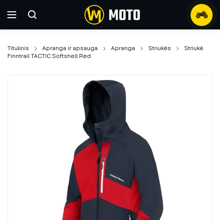
Titulinis
Apranga ir apsauga
Apranga
Striukės
Striukė
Finntrail TACTIC Softshell Red