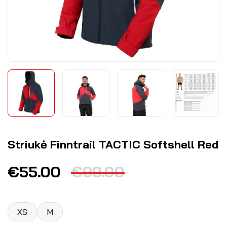
Striukė Finntrail TACTIC Softshell Red
€
55.00
€
99.00
XS
M