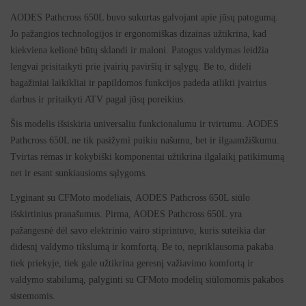
AODES Pathcross 650L buvo sukurtas galvojant apie jūsų patogumą.
Jo pažangios technologijos ir ergonomiškas dizainas užtikrina, kad
kiekviena kelionė būtų sklandi ir maloni. Patogus valdymas leidžia
lengvai prisitaikyti prie įvairių paviršių ir sąlygų. Be to, dideli
bagažiniai laikikliai ir papildomos funkcijos padeda atlikti įvairius
darbus ir pritaikyti ATV pagal jūsų poreikius.
Šis modelis išsiskiria universaliu funkcionalumu ir tvirtumu. AODES
Pathcross 650L ne tik pasižymi puikiu našumu, bet ir ilgaamžiškumu.
Tvirtas rėmas ir kokybiški komponentai užtikrina ilgalaikį patikimumą
net ir esant sunkiausioms sąlygoms.
Lyginant su CFMoto modeliais, AODES Pathcross 650L siūlo
išskirtinius pranašumus. Pirma, AODES Pathcross 650L yra
pažangesnė dėl savo elektrinio vairo stiprintuvo, kuris suteikia dar
didesnį valdymo tikslumą ir komfortą. Be to, nepriklausoma pakaba
tiek priekyje, tiek gale užtikrina geresnį važiavimo komfortą ir
valdymo stabilumą, palyginti su CFMoto modelių siūlomomis pakabos
sistemomis.