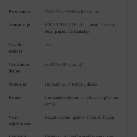
Perdavimas
2WD/4WD/4WD su blokiruote
Transmisija
P/R/N/L/H CVTECH automatinė pavarų
dėžė, pagaminta Kanadoje
Variklio
Taip
stabdys
Važiavimas
Iki 80% (40 laipsnių)
įkalne
Stabdžiai
Hidrauliniai, 4 stabdžių diskai
Rėmas
Itin standus chromo ir molibdeno plieninis
rėmas
Vairo
Reguliuojamas, galima rinktis iš 3 lygių
stiprintuvas