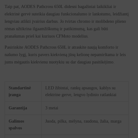
Taip pat, AODES Pathcross 650L didesni bagažiniai laikikliai ir
elektrinė gervė suteikia daugiau funkcionalumo ir lankstumo, leidžiantį
lengviau atlikti įvairius darbus. Jo tvirtas chromo ir molibdeno plieno
rėmas užtikrina ilgaamžiškumą ir patikimumą, kas gali būti
pranašumas prieš kai kuriuos CFMoto modelius.
Pasirinkite AODES Pathcross 650L ir atraskite naują komforto ir
našumo lygį, kuris pavers kiekvieną jūsų kelionę nepamirštama ir leis
jums mėgautis kiekvienu nuotykiu su dar daugiau pasitikėjimo.
Standartinė
LED žibintai, rankų apsaugos, kablys su
įranga
elektrine gerve, lengvo lydinio ratlankiai
Garantija
3 metai
Galimos
Juoda, pilka, mėlyna, raudona, žalia, marga
spalvos