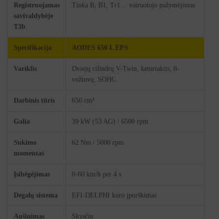
Registruojamas
Tinka B, B1, Tr1… vairuotojo pažymėjimas
savivaldybėje
T3b
Specifikacija
AODES 650 L EPS
Variklis
Dviejų cilindrų V-Twin, keturtaktis, 8-
vožtuvų, SOHC
Darbinis tūris
650 cm³
Galia
39 kW (53 AG) / 6500 rpm
Sukimo
62 Nm / 5000 rpm
momentas
Įsibėgėjimas
0-60 km/h per 4 s
Degalų sistema
EFI-DELPHI kuro įpurškimas
Aušinimas
Skysčiu