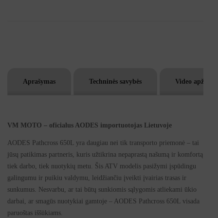
t
e
r
n
a
t
Aprašymas
Techninės savybės
Video apžvalg
i
v
e
:
VM MOTO – oficialus AODES importuotojas Lietuvoje
AODES Pathcross 650L yra daugiau nei tik transporto priemonė – tai
jūsų patikimas partneris, kuris užtikrina nepaprastą našumą ir komfortą
tiek darbo, tiek nuotykių metu. Šis ATV modelis pasižymi įspūdingu
galingumu ir puikiu valdymu, leidžiančiu įveikti įvairias trasas ir
sunkumus. Nesvarbu, ar tai būtų sunkiomis sąlygomis atliekami ūkio
darbai, ar smagūs nuotykiai gamtoje – AODES Pathcross 650L visada
paruoštas iššūkiams.