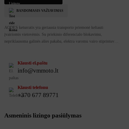
BANDOMASIS VAŽIAVIMAS
AODES keturratis yra geriausia transporto priemonė keliauti
įvairiomis vietovėmis. Su priekinio diferencialo blokavimu,
nepriklausoma galinės ašies pakaba, elektra varomu vairo stiprintuvu ir
daugybe kitų funkcijų šis keturratis saugiai įveikia daugelį paviršių.
Klausti el.paštu
info@vmmoto.lt
Klausti telefonu
+370 677 89771
Asmeninis lizingo pasiūlymas