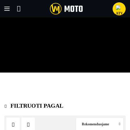
AODES
Titulinis
Aodes
FILTRUOTI PAGAL
Rekomenduojame