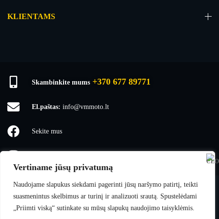
KLIENTAMS
+370 677 89771
Skambinkite mums
El.paštas:
info@vmmoto.lt
Sekite mus
vmmoto1
Vertiname jūsų privatumą
Naudojame slapukus siekdami pagerinti jūsų naršymo patirtį, teikti
suasmenintus skelbimus ar turinį ir analizuoti srautą. Spustelėdami
VMmoto
© 2025 Visos teisės saugomos.
„Priimti viską“ sutinkate su mūsų slapukų naudojimo taisyklėmis.