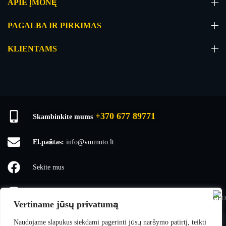
APIE ĮMONĘ
PAGALBA IR PIRKIMAS
KLIENTAMS
+370 677 89771
Skambinkite mums
El.paštas:
info@vmmoto.lt
Sekite mus
vmmoto1
Vertiname jūsų privatumą
Naudojame slapukus siekdami pagerinti jūsų naršymo patirtį, teikti