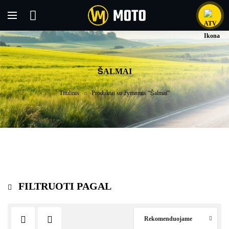
ŠALMAI
Titulinis
Produktai su žymomis “Šalmai”
FILTRUOTI PAGAL
Rekomenduojame