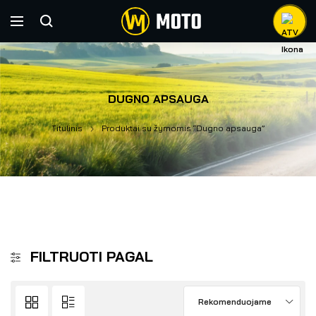
DUGNO APSAUGA
Titulinis
Produktai su žymomis “Dugno apsauga”
FILTRUOTI PAGAL
Rekomenduojame