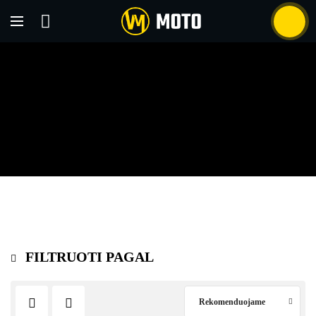
UPMOTO KETURRAČIAI
Titulinis
Produktai su žymomis “UPMOTO keturračiai”
FILTRUOTI PAGAL
Rekomenduojame