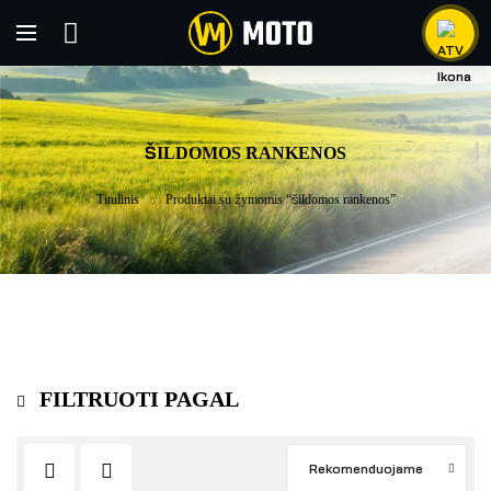
ŠILDOMOS RANKENOS
Titulinis
Produktai su žymomis “šildomos rankenos”
FILTRUOTI PAGAL
Rekomenduojame