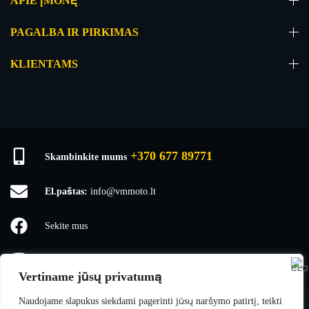
APIE ĮMONĘ
PAGALBA IR PIRKIMAS
KLIENTAMS
+370 677 89771
Skambinkite mums
El.paštas:
info@vmmoto.lt
Sekite mus
vmmoto1
Vertiname jūsų privatumą
Naudojame slapukus siekdami pagerinti jūsų naršymo patirtį, teikti