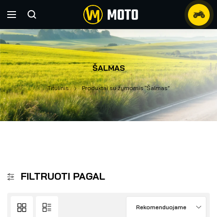
ŠALMAS
Titulinis
Produktai su žymomis “Šalmas”
FILTRUOTI PAGAL
Rekomenduojame