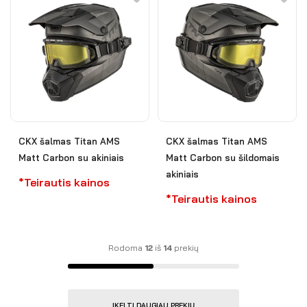
CKX šalmas Titan AMS
CKX šalmas Titan AMS
Matt Carbon su akiniais
Matt Carbon su šildomais
akiniais
*Teirautis kainos
*Teirautis kainos
Rodoma
12
iš
14
prekių
ĮKELTI DAUGIAU PREKIŲ