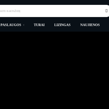
SKITE RAKTAŽODĮ
 PASLAUGOS
TURAI
LIZINGAS
NAUJIENOS
SNIEGO PEILIS
Titulinis
Produktai su žymomis “sniego peilis”