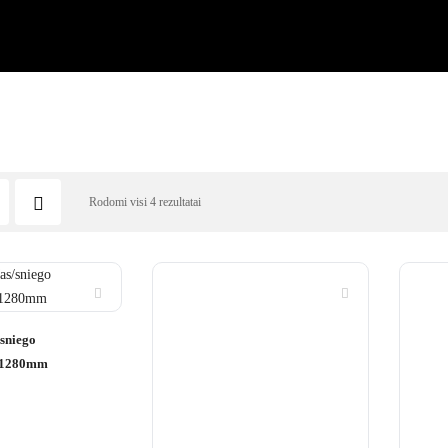
Rodomi visi 4 rezultatai
/sniego
s 1280mm