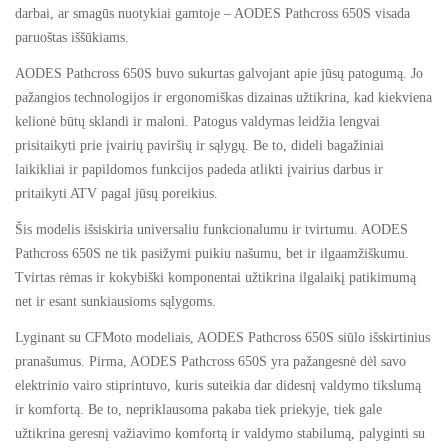
darbai, ar smagūs nuotykiai gamtoje – AODES Pathcross 650S visada
paruoštas iššūkiams.
AODES Pathcross 650S buvo sukurtas galvojant apie jūsų patogumą. Jo
pažangios technologijos ir ergonomiškas dizainas užtikrina, kad kiekviena
kelionė būtų sklandi ir maloni. Patogus valdymas leidžia lengvai
prisitaikyti prie įvairių paviršių ir sąlygų. Be to, dideli bagažiniai
laikikliai ir papildomos funkcijos padeda atlikti įvairius darbus ir
pritaikyti ATV pagal jūsų poreikius.
Šis modelis išsiskiria universaliu funkcionalumu ir tvirtumu. AODES
Pathcross 650S ne tik pasižymi puikiu našumu, bet ir ilgaamžiškumu.
Tvirtas rėmas ir kokybiški komponentai užtikrina ilgalaikį patikimumą
net ir esant sunkiausioms sąlygoms.
Lyginant su CFMoto modeliais, AODES Pathcross 650S siūlo išskirtinius
pranašumus. Pirma, AODES Pathcross 650S yra pažangesnė dėl savo
elektrinio vairo stiprintuvo, kuris suteikia dar didesnį valdymo tikslumą
ir komfortą. Be to, nepriklausoma pakaba tiek priekyje, tiek gale
užtikrina geresnį važiavimo komfortą ir valdymo stabilumą, palyginti su