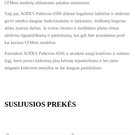
CFMoto modelių siūlomomis pakabos sistemomis.
Taip pat, AODES Pathcross 650S didesni bagažiniai laikikliai ir elektrinė
gervė suteikia daugiau funkcionalumo ir lankstumo, leidžiantį lengviau
atlikti įvairius darbus. Jo tvirtas chromo ir molibdeno plieno rėmas
užtikrina ilgaamžiškumą ir patikimumą, kas gali būti pranašumas prieš
kai kuriuos CFMoto modelius.
Pasirinkite AODES Pathcross 650S ir atraskite naują komforto ir našumo
lygį, kuris pavers kiekvieną jūsų kelionę nepamirštama ir leis jums
mėgautis kiekvienu nuotykiu su dar daugiau pasitikėjimo.
SUSIJUSIOS PREKĖS