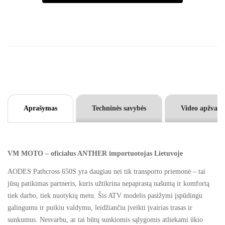
A
l
t
e
r
n
a
t
Aprašymas
Techninės savybės
Video apžvalg
i
v
e
:
VM MOTO – oficialus ANTHER importuotojas Lietuvoje
AODES Pathcross 650S yra daugiau nei tik transporto priemonė – tai
jūsų patikimas partneris, kuris užtikrina nepaprastą našumą ir komfortą
tiek darbo, tiek nuotykių metu. Šis ATV modelis pasižymi įspūdingu
galingumu ir puikiu valdymu, leidžiančiu įveikti įvairias trasas ir
sunkumus. Nesvarbu, ar tai būtų sunkiomis sąlygomis atliekami ūkio