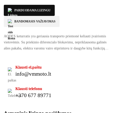
PARDUODAMA LIZINGU
BANDOMASIS VAŽIAVIMAS
AODES keturratis yra geriausia transporto priemonė keliauti įvairiomis
vietovėmis. Su priekinio diferencialo blokavimu, nepriklausoma galinės
ašies pakaba, elektra varomu vairo stiprintuvu ir daugybe kitų funkcijų
šis keturratis saugiai įveikia daugelį paviršių.
Klausti el.paštu
info@vmmoto.lt
Klausti telefonu
+370 677 89771