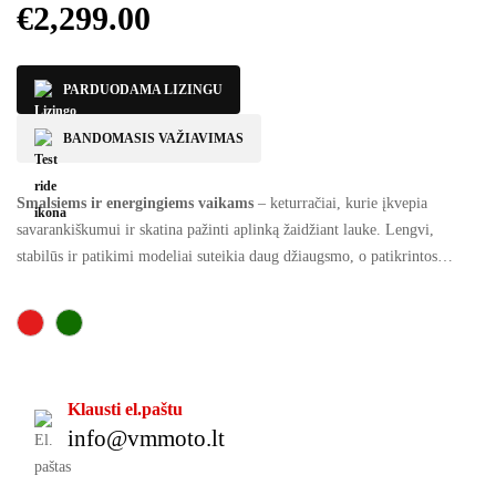
€
2,299.00
PARDUODAMA LIZINGU
BANDOMASIS VAŽIAVIMAS
Smalsiems ir energingiems vaikams
– keturračiai, kurie įkvepia
savarankiškumui ir skatina pažinti aplinką žaidžiant lauke. Lengvi,
stabilūs ir patikimi modeliai suteikia daug džiaugsmo, o patikrintos
technologijos garantuoja ramybę tėvams.
Klausti el.paštu
info@vmmoto.lt