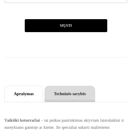
SIŲSTI
A
l
t
e
r
n
a
t
Aprašymas
Techninės savybės
i
v
e
:
Vaikiški keturračiai
– tai puikus pasirinkimas aktyviam laisvalaikiui ir
nuotykiams gamtoje ar kieme. Jie specialiai sukurti mažiesiems