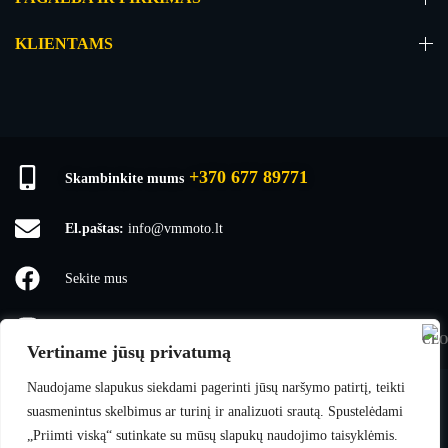
KLIENTAMS
+370 677 89771
Skambinkite mums
El.paštas:
info@vmmoto.lt
Sekite mus
vmmoto1
Vertiname jūsų privatumą
Naudojame slapukus siekdami pagerinti jūsų naršymo patirtį, teikti
suasmenintus skelbimus ar turinį ir analizuoti srautą. Spustelėdami
VMmoto
© 2025 Visos teisės saugomos.
„Priimti viską“ sutinkate su mūsų slapukų naudojimo taisyklėmis.