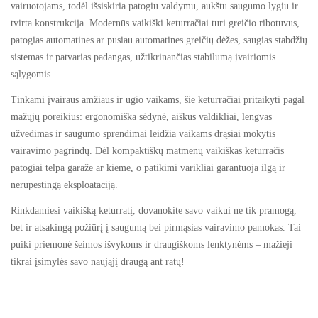
vairuotojams, todėl išsiskiria patogiu valdymu, aukštu saugumo lygiu ir
tvirta konstrukcija. Modernūs vaikiški keturračiai turi greičio ribotuvus,
patogias automatines ar pusiau automatines greičių dėžes, saugias stabdžių
sistemas ir patvarias padangas, užtikrinančias stabilumą įvairiomis
sąlygomis.
Tinkami įvairaus amžiaus ir ūgio vaikams, šie keturračiai pritaikyti pagal
mažųjų poreikius: ergonomiška sėdynė, aiškūs valdikliai, lengvas
užvedimas ir saugumo sprendimai leidžia vaikams drąsiai mokytis
vairavimo pagrindų. Dėl kompaktiškų matmenų vaikiškas keturračis
patogiai telpa garaže ar kieme, o patikimi varikliai garantuoja ilgą ir
nerūpestingą eksploataciją.
Rinkdamiesi vaikišką keturratį, dovanokite savo vaikui ne tik pramogą,
bet ir atsakingą požiūrį į saugumą bei pirmąsias vairavimo pamokas. Tai
puiki priemonė šeimos išvykoms ir draugiškoms lenktynėms – mažieji
tikrai įsimylės savo naująjį draugą ant ratų!