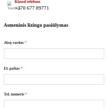
Klausti telefonu
+370 677 89771
Asmeninis lizingo pasiūlymas
p
Jūsų vardas
*
a
š
t
a
s
T
El. paštas
*
e
l
.
*
Tel. numeris
*