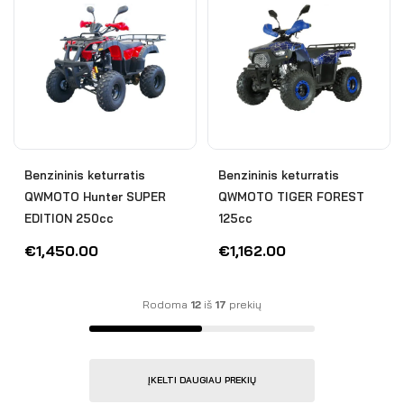
Benzininis keturratis
Benzininis keturratis
QWMOTO Hunter SUPER
QWMOTO TIGER FOREST
EDITION 250cc
125cc
€
1,450.00
€
1,162.00
Rodoma
12
iš
17
prekių
ĮKELTI DAUGIAU PREKIŲ