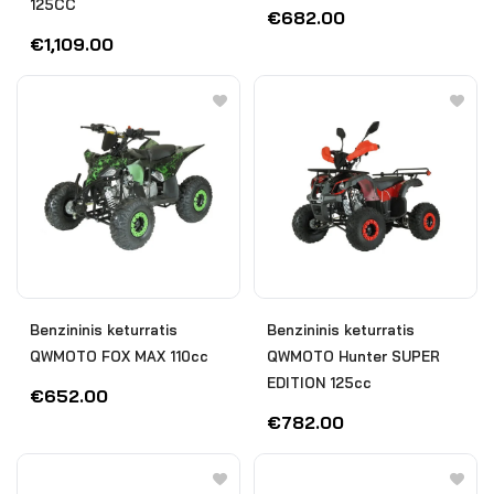
125CC
€
682.00
€
1,109.00
Benzininis keturratis
Benzininis keturratis
QWMOTO FOX MAX 110cc
QWMOTO Hunter SUPER
EDITION 125cc
€
652.00
€
782.00