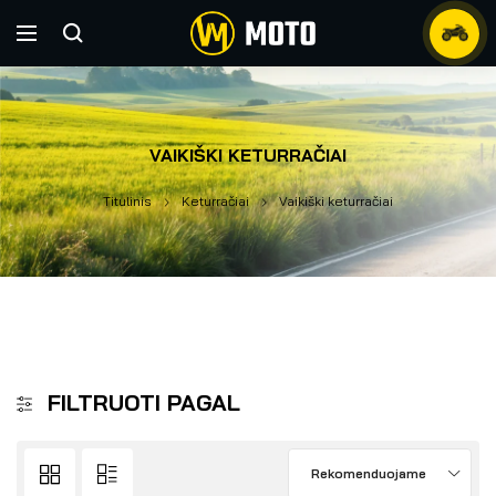
VAIKIŠKI KETURRAČIAI
Titulinis
Keturračiai
Vaikiški keturračiai
FILTRUOTI PAGAL
Rekomenduojame