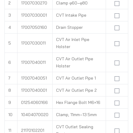
2
17007030270
Clamp φ60–φ80
3
17007030001
CVT Intake Pipe
4
17007050160
Drain Stopper
CVT Air Inlet Pipe
5
17007030011
Holster
CVT Air Outlet Pipe
6
17007040011
Holster
7
17007040051
CVT Air Outlet Pipe 1
8
17007040001
CVT Air Outlet Pipe 2
9
01254060166
Hex Flange Bolt M6×16
10
10404070020
Clamp, 11mm–13.5mm
CVT Outlet Sealing
11
21170102201