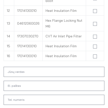
Boot
12
17014130010
Heat Insulation Film
Hex Flange Locking Nut
13
04612060026
M6
14
17307030270
CVT Air Inlet Pipe Filter
15
17014130010
Heat Insulation Film
16
17014130010
Heat Insulation Film