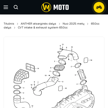
Titulinis
ANTHER atsarginės dalys
Nuo 2025 metų
650cc
dalys
CVT intake & exhaust system 650cc