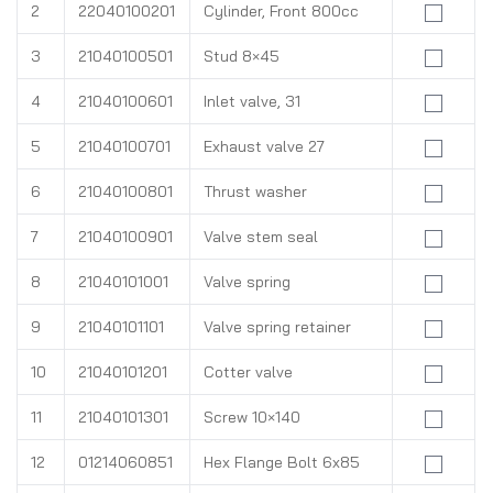
2
22040100201
Cylinder, Front 800cc
3
21040100501
Stud 8×45
4
21040100601
Inlet valve, 31
5
21040100701
Exhaust valve 27
6
21040100801
Thrust washer
7
21040100901
Valve stem seal
8
21040101001
Valve spring
9
21040101101
Valve spring retainer
10
21040101201
Cotter valve
11
21040101301
Screw 10×140
12
01214060851
Hex Flange Bolt 6x85