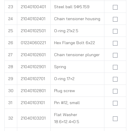
23
21040100401
Steel ball SФ5.159
24
21040102401
Chain tensioner housing
25
21040102501
O-ring 21x2.5
26
01224060221
Hex Flange Bolt 6x22
27
21040102601
Chain tensioner plunger
28
21040102901
Spring
29
21040102701
O-ring 17×2
30
21040102801
Plug screw
31
21040103101
Pin #12, small
Flat Washer
32
21040103201
18.6×12.4×0.5