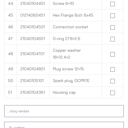
44
21040104401
Screw 6×10
45
01214060451
Hex Flange Bolt 6x45
46
21040104501
Connection socket
47
21040104601
O-ring 27.8×2.6
Copper washer
48
21040104701
18×12.4×2
49
21040104801
Plug screw 12×15
50
21040105101
Spark plug, DCPR7E
51
21040104361
Housing cap