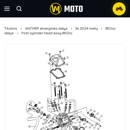
Titulinis
ANTHER atsarginės dalys
Iki 2024 metų
850cc
dalys
First cylinder head assy 850cc