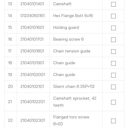
13
21040101401
Camshaft
14
01224060161
Hex Flange Bolt 6x16
15
21040101601
Holding guard
16
21040101701
Bearing screw 6
17
21040101801
Chain tension guide
18
21040101901
Chain guide
19
21040102001
Chain guide
20
21040102101
Silent chain 6.35P×112
Camshaft sprocket, 42
21
21040102201
teeth
Flanged torx screw
22
21040102301
8×20