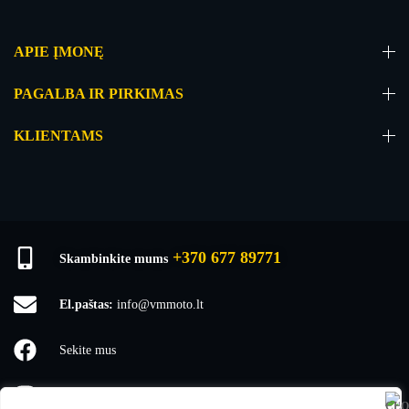
APIE ĮMONĘ
PAGALBA IR PIRKIMAS
KLIENTAMS
+370 677 89771
Skambinkite mums
El.paštas:
info@vmmoto.lt
Sekite mus
vmmoto1