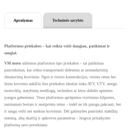
a
t
Aprašymas
Techninės savybės
i
v
e
:
Platformos priekabos – kai reikia vežti daugiau, patikimai ir
saugiai.
VM moto
siūlomos platformos tipo priekabos – tai patikimas
pasirinkimas, kai reikia transportuoti didesnius ar nestandartinių
išmatavimų krovinius. Ilgos ir tvirtos konstrukcijos, virintu rėmu bei
žemu krovimo aukščiu šios priekabos idealiai tinka ATV, UTV, sniego
motociklų, statybinių medžiagų, technikos ar kitos didelės apimties
įrangos gabenimui. Visos platformos aprūpintos tvirtinimo kilpomis,
nuimamais bortais ir sustiprintu rėmu – todėl ne tik patogu pakrauti, bet
ir saugu vežti net sunkius krovinius. Dėl galimybės pasirinkti stabdžių
sistemą, ašių skaičių ir apkrovos parametrus – lengvai pritaikysite
platformą savo poreikiams.