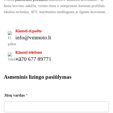
žemu krovimo aukščiu, virintu rėmu ir sustiprintais šoniniais profiliais.
Idealios technikai, ATV, statybinėms medžiagoms ar ilgiems kroviniams
gabenti.
Klausti el.paštu
info@vmmoto.lt
Klausti telefonu
+370 677 89771
Asmeninis lizingo pasiūlymas
Jūsų vardas
*