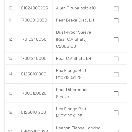
10
01824080205
Allen T type bolt ø10
11
17006010350
Rear Brake Disc, LH
Dust-Proof Sleeve
12
17010240050
(Rear C.V Shaft)
C2683-001
13
17001240000
Rear C.V Shaft, LH
Hex Flange Bolt
14
01256101306
M10x130x1.25
Rear Differential
15
17003120820
Sleeve
Hex Flange Bolt
16
01256101206
M10X120X1.25
Heagon Flange Locking
17
04622100026