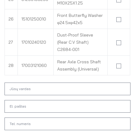
M10X25X1.25
Front Butterfly Washer
26
15101250010
φ24.5xφ42x5
Dust-Proof Sleeve
27
17010240120
(Rear C.V Shaft)
C2684-001
Rear Axle Cross Shaft
28
17003121060
Assembly (Universal)