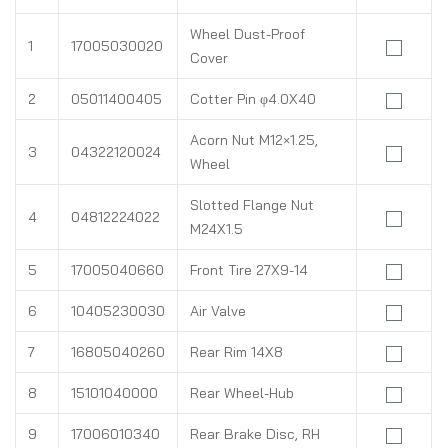
Wheel Dust-Proof
1
17005030020
Cover
2
05011400405
Cotter Pin φ4.0X40
Acorn Nut M12×1.25,
3
04322120024
Wheel
Slotted Flange Nut
4
04812224022
M24X1.5
5
17005040660
Front Tire 27X9-14
6
10405230030
Air Valve
7
16805040260
Rear Rim 14X8
8
15101040000
Rear Wheel-Hub
9
17006010340
Rear Brake Disc, RH