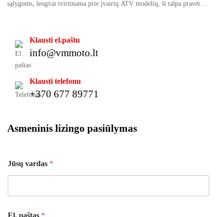
sąlygoms, lengvai tvirtinama prie įvairių ATV modelių, ši talpa praverčia
tiek ilgose išvykose, tiek nuotykiaujant bekelėje, kur artimiausia degalinė
– toli.
Klausti el.paštu
info@vmmoto.lt
Klausti telefonu
+370 677 89771
Asmeninis lizingo pasiūlymas
Jūsų vardas
*
v
El. paštas
*