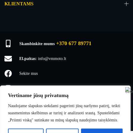
KLIENTAMS
+370 677 89771
Skambinkite mums
El.paštas:
info@vmmoto.lt
Sekite mus
vmmoto1
Vertiname jūsų privatumą
Naudojame slapukus siekdami pagerinti jūsų naršymo patirtį, teikti
suasmenintus skelbimus ar turinį ir analizuoti srautą. Spustelėdami
VMmoto
© 2025 Visos teisės saugomos.
„Priimti viską“ sutinkate su mūsų slapukų naudojimo taisyklėmis.