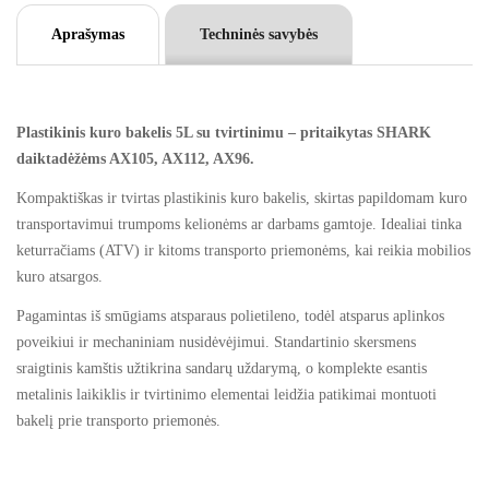
t
Aprašymas
Techninės savybės
i
v
e
:
Plastikinis kuro bakelis 5L su tvirtinimu – pritaikytas SHARK
daiktadėžėms AX105, AX112, AX96.
Kompaktiškas ir tvirtas plastikinis kuro bakelis, skirtas papildomam kuro
transportavimui trumpoms kelionėms ar darbams gamtoje. Idealiai tinka
keturračiams (ATV) ir kitoms transporto priemonėms, kai reikia mobilios
kuro atsargos.
Pagamintas iš smūgiams atsparaus polietileno, todėl atsparus aplinkos
poveikiui ir mechaniniam nusidėvėjimui. Standartinio skersmens
sraigtinis kamštis užtikrina sandarų uždarymą, o komplekte esantis
metalinis laikiklis ir tvirtinimo elementai leidžia patikimai montuoti
bakelį prie transporto priemonės.