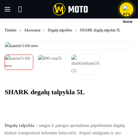
Titulinis
Aksesuarai
Degalų talpyklos
SHARK degalų talpykla 5L
SHARK degalų talpykla 5L
Degalų talpykla –
saugus ir patogus sprendimas papildomam degalų
kiekiui transportuoti kelionėse keturračiu. Atspari smūgiams ir oro