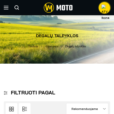
DEGALŲ TALPYKLOS
Titulinis
Aksesuarai
Degalų talpyklos
FILTRUOTI PAGAL
Rekomenduojame