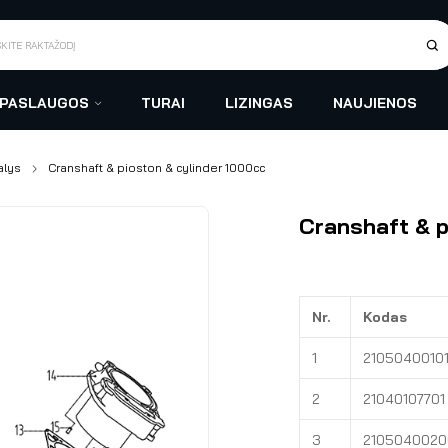
SKITE RAKTAŽODĮ
 PASLAUGOS
TURAI
LIZINGAS
NAUJIENOS
alys
Cranshaft & pioston & cylinder 1000cc
Cranshaft & p
Nr.
Kodas
1
2105040010
2
21040107701
3
2105040020