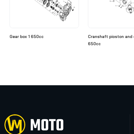
Gear box 1 650cc
Cranshaft pioston and 
650cc