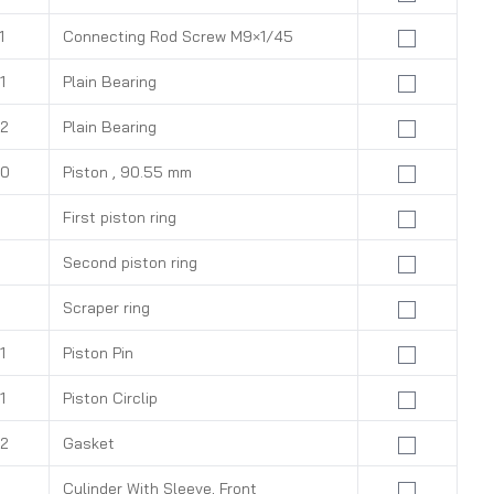
1
Connecting Rod Screw M9×1/45
1
Plain Bearing
2
Plain Bearing
00
Piston , 90.55 mm
1
First piston ring
1
Second piston ring
1
Scraper ring
1
Piston Pin
1
Piston Circlip
2
Gasket
Cylinder With Sleeve, Front