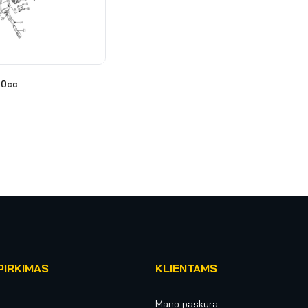
50cc
PIRKIMAS
KLIENTAMS
Mano paskyra