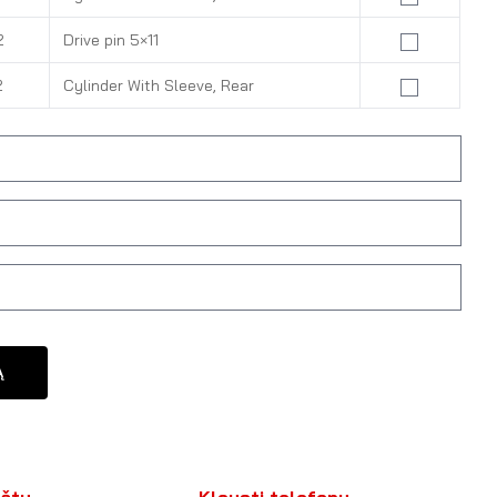
2
Drive pin 5×11
2
Cylinder With Sleeve, Rear
Ą