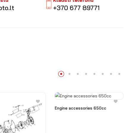
aštu
Klausti telefonu
to.lt
+370 677 89771
Engine accessories 650cc