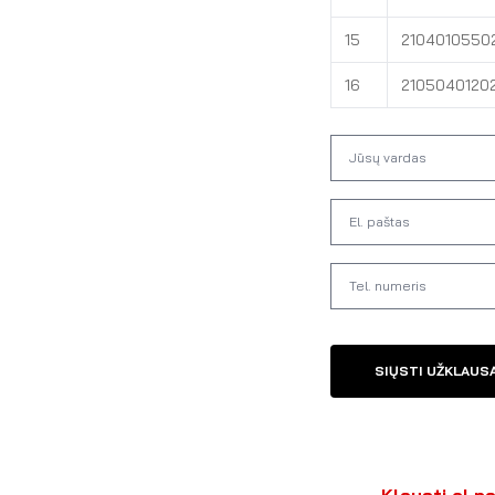
15
2104010550
16
2105040120
SIŲSTI UŽKLAUS