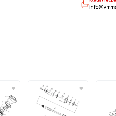
Klausti el.p
info@vmmo