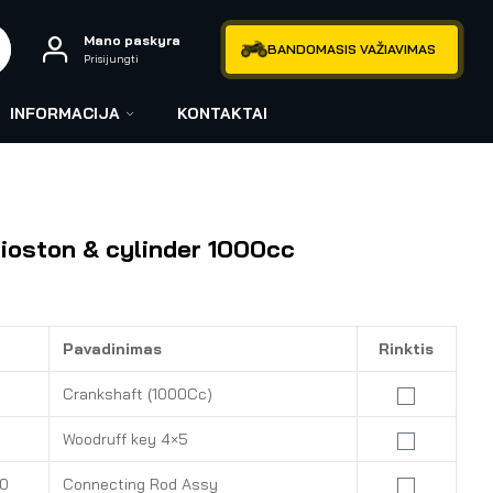
Mano paskyra
BANDOMASIS VAŽIAVIMAS
Prisijungti
INFORMACIJA
KONTAKTAI
ioston & cylinder 1000cc
Pavadinimas
Rinktis
1
Crankshaft (1000Cc)
Woodruff key 4×5
0
Connecting Rod Assy