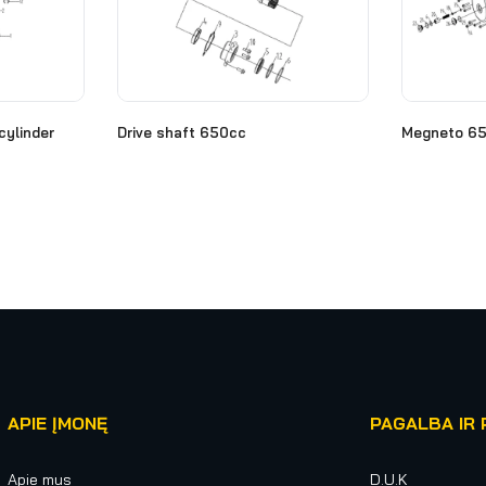
cylinder
Drive shaft 650cc
Megneto 6
APIE ĮMONĘ
PAGALBA IR 
Apie mus
D.U.K