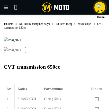
Titulinis
ANTHER atsarginės dalys
Iki 2024 metų
650cc dalys
CVT
transmission 650cc
CVT transmission 650cc
Nr.
Kodas
Pavadinimas
Rinktis
1
21040300301
O-ring 50×4
2
21040300201
O-ring 57×3