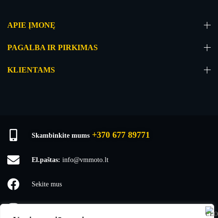
APIE ĮMONĘ
PAGALBA IR PIRKIMAS
KLIENTAMS
+370 677 89771
Skambinkite mums
El.paštas:
info@vmmoto.lt
Sekite mus
vmmoto1