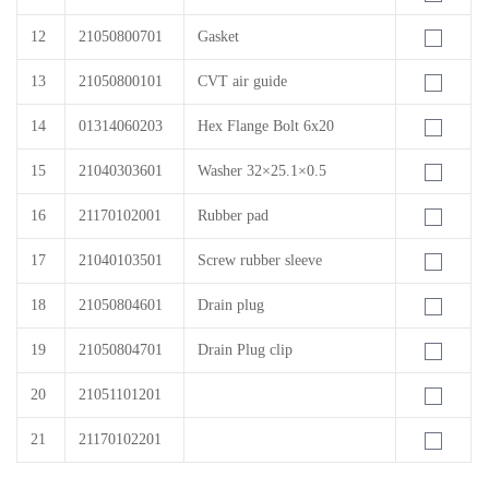
12
21050800701
Gasket
13
21050800101
CVT air guide
14
01314060203
Hex Flange Bolt 6x20
15
21040303601
Washer 32×25.1×0.5
16
21170102001
Rubber pad
17
21040103501
Screw rubber sleeve
18
21050804601
Drain plug
19
21050804701
Drain Plug clip
20
21051101201
21
21170102201