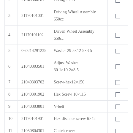
Driving Wheel Assembly
3
21170101001
650cc
Driven Wheel Assembly
4
21170101102
650cc
5
060214291235
Washer 29.5×12.5×3.5
Adjust Washer
6
21040303501
30.1×10.2×8.5
7
21040303702
Screw-hex12×150
8
21040301902
Hex Screw 10×115
9
21040303801
V-belt
10
21170101901
Hex distance screw 6×42
11
21050804301
Clutch cover