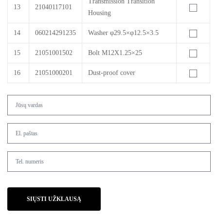
Transmission Transition
13
21040117101
Housing
14
060214291235
Washer φ29.5×φ12.5×3.5
15
21051001502
Bolt M12X1.25×25
16
21051000201
Dust-proof cover
SIŲSTI UŽKLAUSĄ