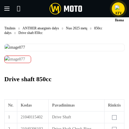
Titulinis
ANTHER atsarginės dalys
Nuo 2025 metų
850cc
dalys
Drive shaft 850cc
Drive shaft 850cc
Nr.
Kodas
Pavadinimas
Rinktis
1
21040115402
Drive Shaft
2
21040206102
Drive Shaft Check Ring