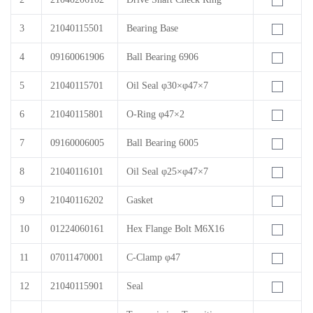
3
21040115501
Bearing Base
4
09160061906
Ball Bearing 6906
5
21040115701
Oil Seal φ30×φ47×7
6
21040115801
O-Ring φ47×2
7
09160006005
Ball Bearing 6005
8
21040116101
Oil Seal φ25×φ47×7
9
21040116202
Gasket
10
01224060161
Hex Flange Bolt M6X16
11
07011470001
C-Clamp φ47
12
21040115901
Seal