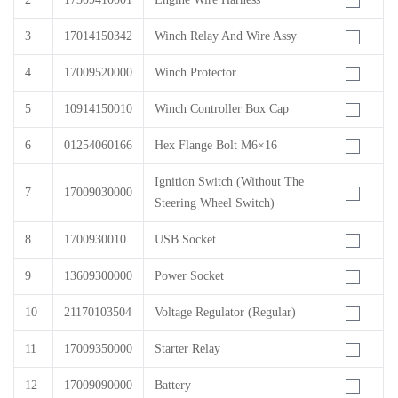
3
17014150342
Winch Relay And Wire Assy
4
17009520000
Winch Protector
5
10914150010
Winch Controller Box Cap
6
01254060166
Hex Flange Bolt M6×16
Ignition Switch (Without The
7
17009030000
Steering Wheel Switch)
8
1700930010
USB Socket
9
13609300000
Power Socket
10
21170103504
Voltage Regulator (Regular)
11
17009350000
Starter Relay
12
17009090000
Battery