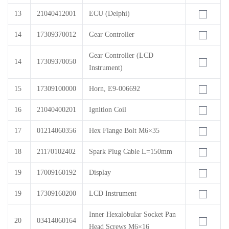
13
21040412001
ECU (Delphi)
14
17309370012
Gear Controller
Gear Controller (LCD
14
17309370050
Instrument)
15
17309100000
Horn, E9-006692
16
21040400201
Ignition Coil
17
01214060356
Hex Flange Bolt M6×35
18
21170102402
Spark Plug Cable L=150mm
19
17009160192
Display
19
17309160200
LCD Instrument
Inner Hexalobular Socket Pan
20
03414060164
Head Screws M6×16