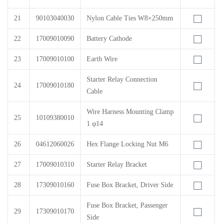
21
90103040030
Nylon Cable Ties W8×250mm
22
17009010090
Battery Cathode
23
17009010100
Earth Wire
Starter Relay Connection
24
17009010180
Cable
Wire Harness Mounting Clamp
25
10109380010
1 φ14
26
04612060026
Hex Flange Locking Nut M6
27
17009010310
Starter Relay Bracket
28
17309010160
Fuse Box Bracket, Driver Side
Fuse Box Bracket, Passenger
29
17309010170
Side