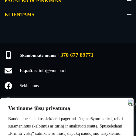
PAGALBA IR PIRKIMAS
KLIENTAMS
+370 677 89771
Skambinkite mums
El.paštas:
info@vmmoto.lt
Sekite mus
vmmoto1
Vertiname jūsų privatumą
Naudojame slapukus siekdami pagerinti jūsų naršymo patirtį, teikti
suasmenintus skelbimus ar turinį ir analizuoti srautą. Spustelėdami
VMmoto
© 2025 Visos teisės saugomos.
„Priimti viską“ sutinkate su mūsų slapukų naudojimo taisyklėmis.