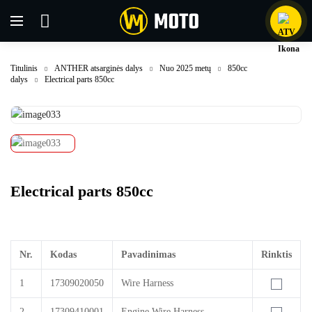
Titulinis
ANTHER atsarginės dalys
Nuo 2025 metų
850cc
dalys
Electrical parts 850cc
Electrical parts 850cc
Nr.
Kodas
Pavadinimas
Rinktis
1
17309020050
Wire Harness
2
17309410001
Engine Wire Harness