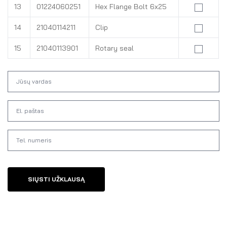
13
01224060251
Hex Flange Bolt 6x25
14
21040114211
Clip
15
21040113901
Rotary seal
SIŲSTI UŽKLAUSĄ