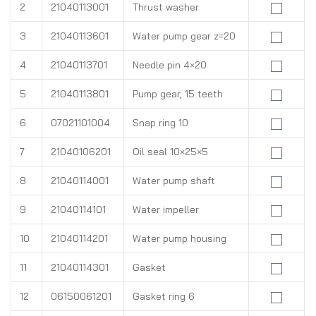
2
21040113001
Thrust washer
3
21040113601
Water pump gear z=20
4
21040113701
Needle pin 4×20
5
21040113801
Pump gear, 15 teeth
6
07021101004
Snap ring 10
7
21040106201
Oil seal 10×25×5
8
21040114001
Water pump shaft
9
21040114101
Water impeller
10
21040114201
Water pump housing
11
21040114301
Gasket
12
06150061201
Gasket ring 6