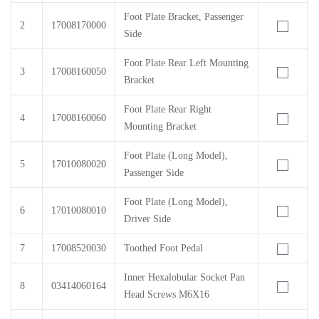
Foot Plate Bracket, Passenger
2
17008170000
Side
Foot Plate Rear Left Mounting
3
17008160050
Bracket
Foot Plate Rear Right
4
17008160060
Mounting Bracket
Foot Plate (Long Model),
5
17010080020
Passenger Side
Foot Plate (Long Model),
6
17010080010
Driver Side
7
17008520030
Toothed Foot Pedal
Inner Hexalobular Socket Pan
8
03414060164
Head Screws M6X16