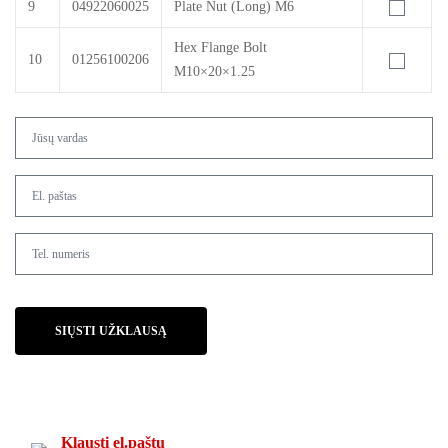
9
04922060025
Plate Nut (Long) M6
Hex Flange Bolt
10
01256100206
M10×20×1.25
SIŲSTI UŽKLAUSĄ
Klausti el.paštu