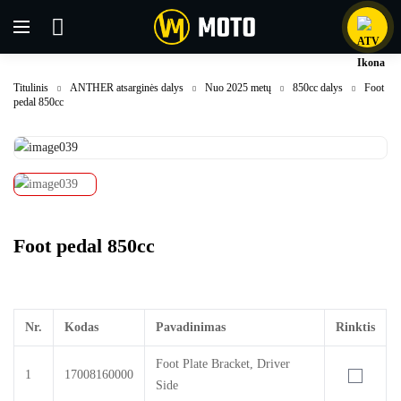
Titulinis
ANTHER atsarginės dalys
Nuo 2025 metų
850cc dalys
Foot
pedal 850cc
Foot pedal 850cc
Nr.
Kodas
Pavadinimas
Rinktis
Foot Plate Bracket, Driver
1
17008160000
Side