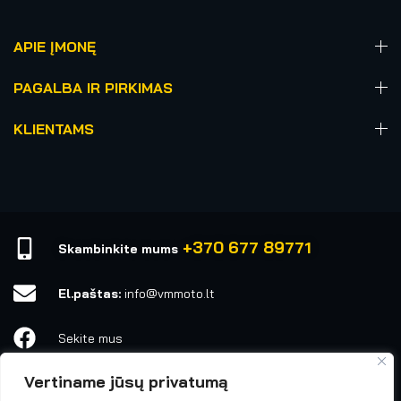
APIE ĮMONĘ
PAGALBA IR PIRKIMAS
KLIENTAMS
+370 677 89771
Skambinkite mums
El.paštas:
info@vmmoto.lt
Sekite mus
Vertiname jūsų privatumą
vmmoto1