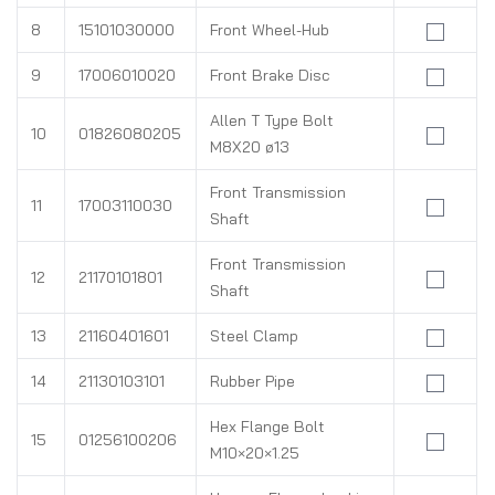
8
15101030000
Front Wheel-Hub
9
17006010020
Front Brake Disc
Allen T Type Bolt
10
01826080205
M8X20 ø13
Front Transmission
11
17003110030
Shaft
Front Transmission
12
21170101801
Shaft
13
21160401601
Steel Clamp
14
21130103101
Rubber Pipe
Hex Flange Bolt
15
01256100206
M10×20×1.25