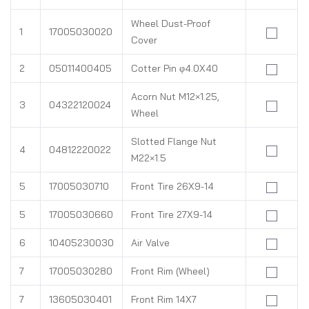
Wheel Dust-Proof
1
17005030020
Cover
2
05011400405
Cotter Pin φ4.0X40
Acorn Nut M12×1.25,
3
04322120024
Wheel
Slotted Flange Nut
4
04812220022
M22×1.5
5
17005030710
Front Tire 26X9-14
5
17005030660
Front Tire 27X9-14
6
10405230030
Air Valve
7
17005030280
Front Rim (Wheel)
7
13605030401
Front Rim 14X7