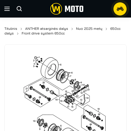
Titulinis
ANTHER atsarginės dalys
Nuo 2025 metų
650cc
dalys
Front drive system 650cc