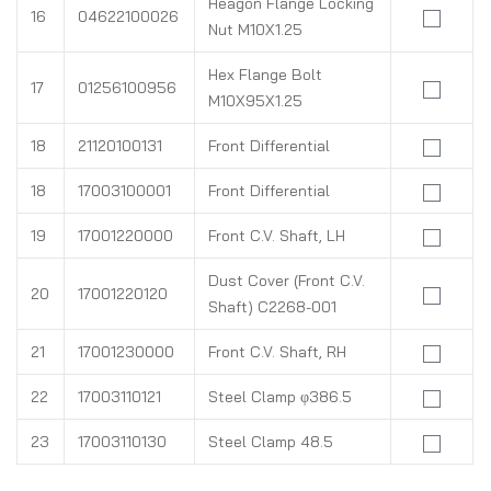
Heagon Flange Locking
16
04622100026
Nut M10X1.25
Hex Flange Bolt
17
01256100956
M10X95X1.25
18
21120100131
Front Differential
18
17003100001
Front Differential
19
17001220000
Front C.V. Shaft, LH
Dust Cover (Front C.V.
20
17001220120
Shaft) C2268-001
21
17001230000
Front C.V. Shaft, RH
22
17003110121
Steel Clamp φ386.5
23
17003110130
Steel Clamp 48.5