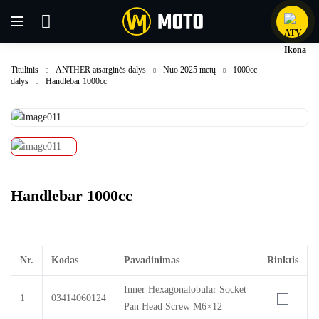
Titulinis
ANTHER atsarginės dalys
Nuo 2025 metų
1000cc
dalys
Handlebar 1000cc
Handlebar 1000cc
Nr.
Kodas
Pavadinimas
Rinktis
Inner Hexagonalobular Socket
1
03414060124
Pan Head Screw M6×12