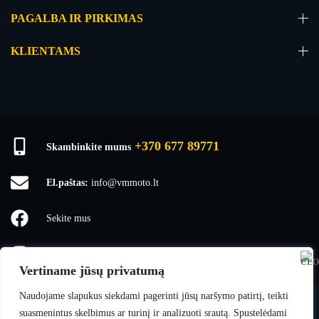
PAGALBA IR PIRKIMAS
KLIENTAMS
+370 677 89771
Skambinkite mums
El.paštas:
info@vmmoto.lt
Sekite mus
vmmoto1
Vertiname jūsų privatumą
Naudojame slapukus siekdami pagerinti jūsų naršymo patirtį, teikti
suasmenintus skelbimus ar turinį ir analizuoti srautą. Spustelėdami
VMmoto
© 2025 Visos teisės saugomos.