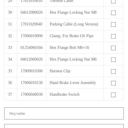
29
17011010010
Throttle Cable
30
04612080026
Hex Flange Locking Nut M8
31
17011020040
Parking Cable (Long Version)
32
17006010090
Clamp, For Brake Oil Pipe
33
01254060166
Hex Flange Bolt M6×16
34
04612060026
Hex Flange Locking Nut M6
35
17009010300
Harness Clip
36
17006010130
Hand Brake Lever Assembly
37
17006040030
Handbrake Switch