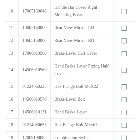
Handle Bar Cover Right
10
17005160040
Mounting Board
11
13605140000
Rear View Mirror, LH
12
13605150000
Rear View Mirror, RH
13
17006010560
Brake Lever Half Cover
Hand Brake Lever Fixing Half
14
14506010560
Cover
15
01224060225
Hex Flange Bolt M6X22
16
14506010570
Brake Lever Bolt
17
14506010131
Hand Brake Lever
18
01214080655
Hex Flange Bolt M8×65
19
17009190082
Combination Switch