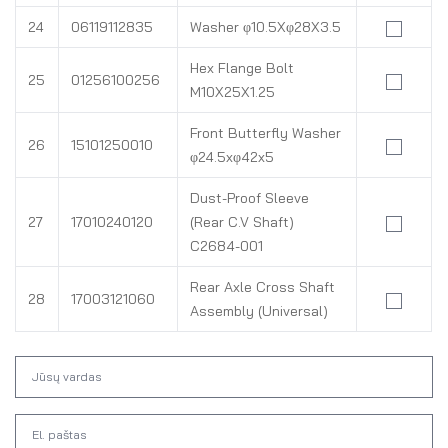
24
06119112835
Washer φ10.5Xφ28X3.5
Hex Flange Bolt
25
01256100256
M10X25X1.25
Front Butterfly Washer
26
15101250010
φ24.5xφ42x5
Dust-Proof Sleeve
27
17010240120
(Rear C.V Shaft)
C2684-001
Rear Axle Cross Shaft
28
17003121060
Assembly (Universal)