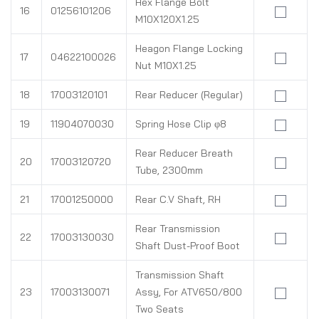
Hex Flange Bolt
16
01256101206
M10X120X1.25
Heagon Flange Locking
17
04622100026
Nut M10X1.25
18
17003120101
Rear Reducer (Regular)
19
11904070030
Spring Hose Clip φ8
Rear Reducer Breath
20
17003120720
Tube, 2300mm
21
17001250000
Rear C.V Shaft, RH
Rear Transmission
22
17003130030
Shaft Dust-Proof Boot
Transmission Shaft
23
17003130071
Assy, For ATV650/800
Two Seats