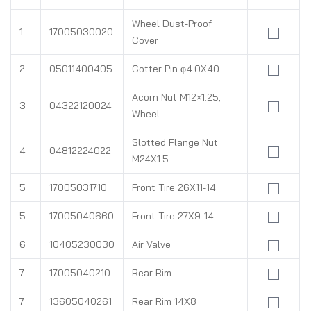
Wheel Dust-Proof
1
17005030020
Cover
2
05011400405
Cotter Pin φ4.0X40
Acorn Nut M12×1.25,
3
04322120024
Wheel
Slotted Flange Nut
4
04812224022
M24X1.5
5
17005031710
Front Tire 26X11-14
5
17005040660
Front Tire 27X9-14
6
10405230030
Air Valve
7
17005040210
Rear Rim
7
13605040261
Rear Rim 14X8