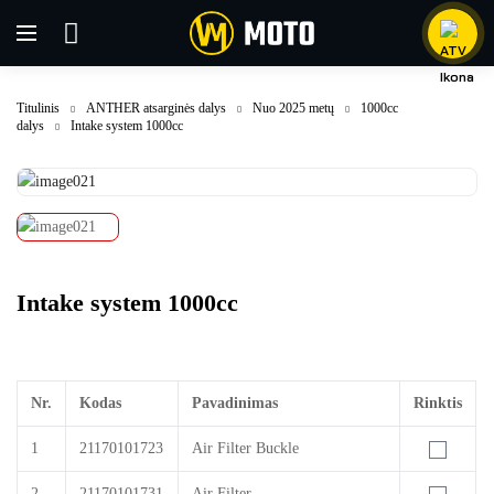
Titulinis
ANTHER atsarginės dalys
Nuo 2025 metų
1000cc
dalys
Intake system 1000cc
Intake system 1000cc
Nr.
Kodas
Pavadinimas
Rinktis
1
21170101723
Air Filter Buckle
2
21170101731
Air Filter