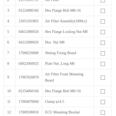
3
01224080166
Hex Flange Bolt M8×16
4
21051101803
Air Filter Assembly(1000cc)
5
04612080026
Hex Flange Locking Nut M8
6
04212080026
Hex. Nut M8
7
17008220000
Shiting Fixing Board
8
04922060025
Plate Nut ,Long M6
Air Filter Front Mounting
9
17007020070
Board
10
01254060166
Hex Flange Bolt M6×16
11
17004070060
Clamp φ14.5
12
17009590010
ECU Mounting Bracket