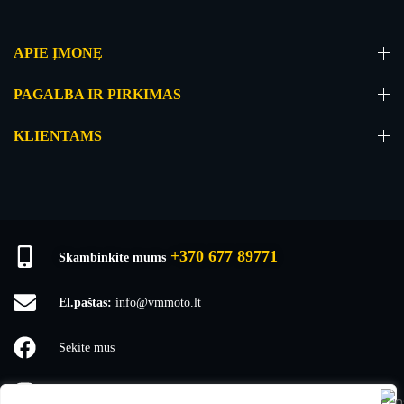
APIE ĮMONĘ
PAGALBA IR PIRKIMAS
KLIENTAMS
+370 677 89771
Skambinkite mums
El.paštas:
info@vmmoto.lt
Sekite mus
vmmoto1