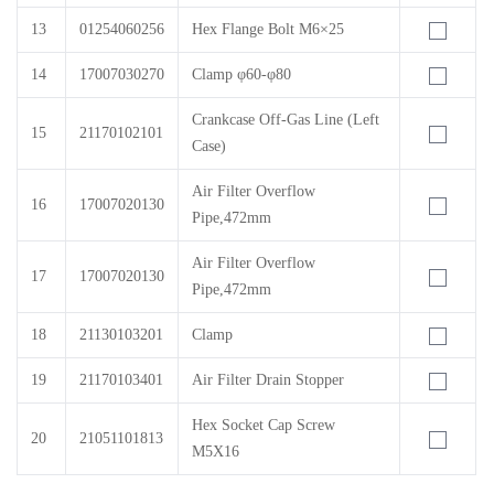
13
01254060256
Hex Flange Bolt M6×25
14
17007030270
Clamp φ60-φ80
Crankcase Off-Gas Line (Left
15
21170102101
Case)
Air Filter Overflow
16
17007020130
Pipe,472mm
Air Filter Overflow
17
17007020130
Pipe,472mm
18
21130103201
Clamp
19
21170103401
Air Filter Drain Stopper
Hex Socket Cap Screw
20
21051101813
M5X16