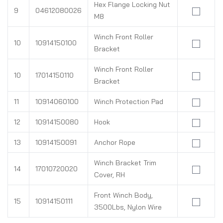
Hex Flange Locking Nut
9
04612080026
M8
Winch Front Roller
10
10914150100
Bracket
Winch Front Roller
10
17014150110
Bracket
11
10914060100
Winch Protection Pad
12
10914150080
Hook
13
10914150091
Anchor Rope
Winch Bracket Trim
14
17010720020
Cover, RH
Front Winch Body,
15
10914150111
3500Lbs, Nylon Wire