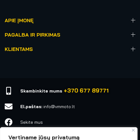
APIE ĮMONĘ
PAGALBA IR PIRKIMAS
KLIENTAMS
+370 677 89771
Skambinkite mums
El.paštas:
info@vmmoto.lt
Sekite mus
Vertiname jūsų privatumą
vmmoto1