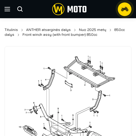
Titulinis
ANTHER atsarginės dalys
Nuo 2025 metų
850cc
dalys
Front winch assy (with front bumper) 850cc