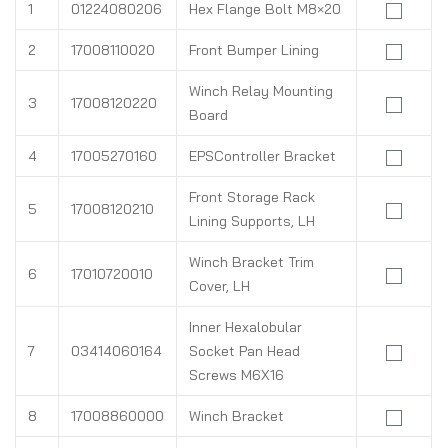
1
01224080206
Hex Flange Bolt M8×20
2
17008110020
Front Bumper Lining
Winch Relay Mounting
3
17008120220
Board
4
17005270160
EPSController Bracket
Front Storage Rack
5
17008120210
Lining Supports, LH
Winch Bracket Trim
6
17010720010
Cover, LH
Inner Hexalobular
7
03414060164
Socket Pan Head
Screws M6X16
8
17008860000
Winch Bracket