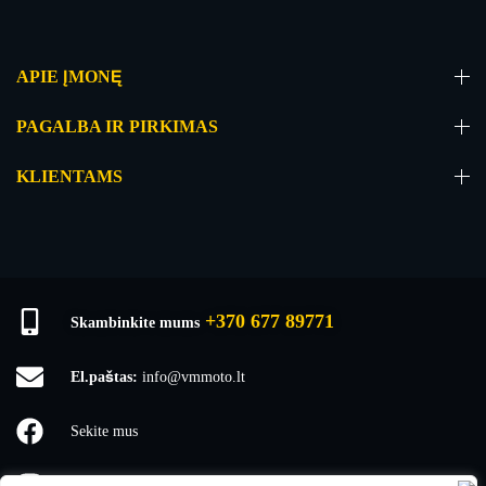
APIE ĮMONĘ
PAGALBA IR PIRKIMAS
KLIENTAMS
+370 677 89771
Skambinkite mums
El.paštas:
info@vmmoto.lt
Sekite mus
vmmoto1