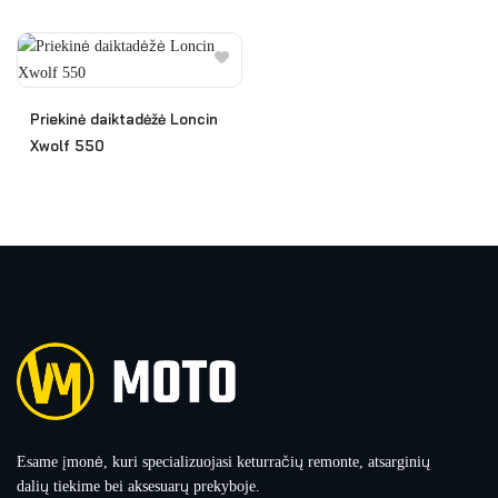
Priekinė daiktadėžė Loncin
Xwolf 550
Esame įmonė, kuri specializuojasi keturračių remonte, atsarginių
dalių tiekime bei aksesuarų prekyboje.